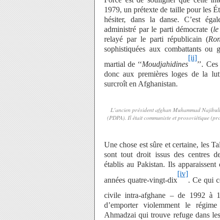
1979, un prétexte de taille pour les É
hésiter, dans la danse. C’est égal
administré par le parti démocrate (
le
relayé par le parti républicain (
Ron
sophistiquées aux combattants ou g
[ii]
martial de ‘‘
Moudjahidines
’’. Ces
donc aux premières loges de la lut
surcroît en Afghanistan.
L'ancien président afghan Muhammad Najibull
(PDPA). Il était communiste et prosoviétique (pror
Une chose est sûre et certaine, les Ta
sont tout droit issus des centres 
établis au Pakistan. Ils apparaissen
[iv]
années quatre-vingt-dix
. Ce qui 
civile intra-afghane – de 1992 à 
d’emporter violemment le régi
Ahmadzai qui trouve refuge dans les 