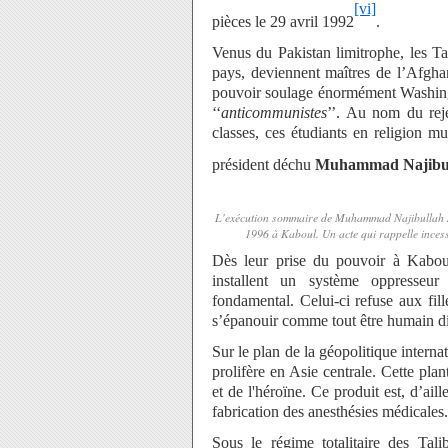
[vi]
pièces le 29 avril 1992
.
Venus du Pakistan limitrophe, les T
pays, deviennent maîtres de l’Afgha
pouvoir soulage énormément Washingt
‘‘
anticommunistes
’’. Au nom du reje
classes, ces étudiants en religion 
président déchu
Muhammad Najibu
L'exécution sommaire de Muhammad Najibullah A
1996 à Kaboul. Un acte qui rappelle inces
Dès leur prise du pouvoir à Kaboul,
installent un système oppresseu
fondamental. Celui-ci refuse aux fille
s’épanouir comme tout être humain d
Sur le plan de la géopolitique interna
prolifère en Asie centrale. Cette plan
et de l'héroïne. Ce produit est, d’ail
fabrication des anesthésies médicales.
Sous le régime totalitaire des Tali