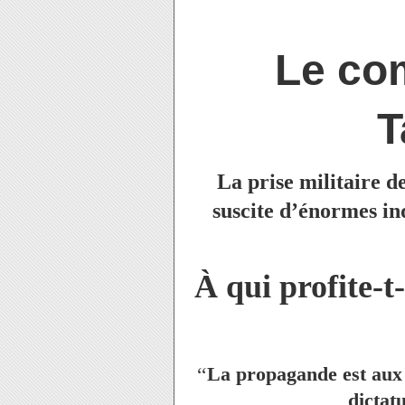
Le co
T
La prise militaire d
suscite d’énormes in
À qui profite-t
‘‘
La propagande est aux 
dictat