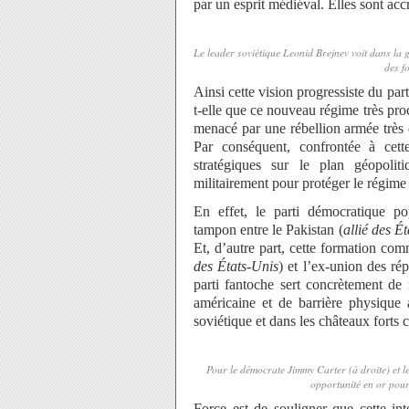
par un esprit médiéval. Elles sont ac
Le leader soviétique Leonid Brejnev voit dans la g
des f
Ainsi cette vision progressiste du p
t-elle que ce nouveau régime très proc
menacé par une rébellion armée très 
Par conséquent, confrontée à cett
stratégiques sur le plan géopoli
militairement pour protéger le régime 
En effet, le parti démocratique p
tampon entre le Pakistan (
allié des É
Et, d’autre part, cette formation com
des États-Unis
) et l’ex-union des r
parti fantoche sert concrètement de
américaine et de barrière physique
soviétique et dans les châteaux forts
Pour le démocrate Jimmy Carter (à droite) et l
opportunité en or pour
Force est de souligner que cette int