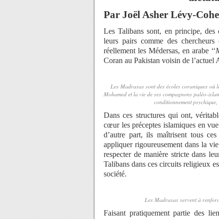
Par Joël Asher Lévy-Cohe
Les Talibans sont, en principe, des 
leurs pairs comme des chercheurs d
réellement les Médersas, en arabe ‘‘
Coran au Pakistan voisin de l’actuel 
Les Madrasas sont des écoles coraniques où les 
Mohamed et la vie de ses compagnons paléo-islami
conditionnement psychique, 
Dans ces structures qui ont, véritab
cœur les préceptes islamiques en vue d
d’autre part, ils maîtrisent tous c
appliquer rigoureusement dans la vie 
respecter de manière stricte dans leu
Talibans dans ces circuits religieux es
société.
Les Madrasas servent à renforcer
Faisant pratiquement partie des lien