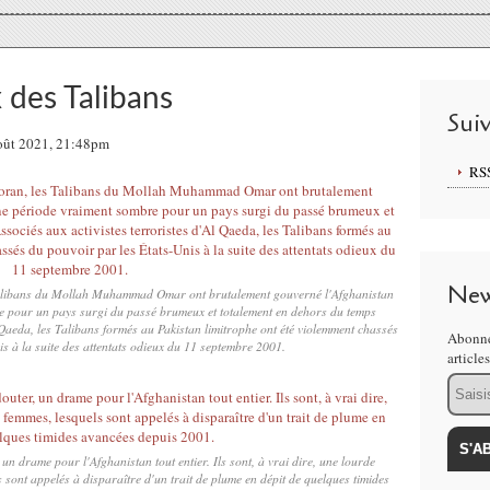
x des Talibans
Sui
Août 2021, 21:48pm
RS
New
 Talibans du Mollah Muhammad Omar ont brutalement gouverné l'Afghanistan
 pour un pays surgi du passé brumeux et totalement en dehors du temps
 Qaeda, les Talibans formés au Pakistan limitrophe ont été violemment chassés
Abonne
s à la suite des attentats odieux du 11 septembre 2001.
article
Email
 un drame pour l'Afghanistan tout entier. Ils sont, à vrai dire, une lourde
 sont appelés à disparaître d'un trait de plume en dépit de quelques timides