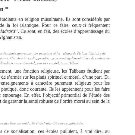
n *
étudiants en religion musulmane. Ils sont considérés par
e la foi islamique. Pour ce faire, ceux-ci fréquentent
Madrasa
’’. Ce sont, en fait, des écoles d’apprentissage du
Afghanistan.
étudiants apprennent les principes et les valeurs de l'Islam, l'histoire de
ques. Ces structures d'apprentissage servent également à titre de centres de
d'endoctrinement mental pour des candidats au Djihad.
lement, une fonction religieuse, les Talibans étudient par
e s’armer sur les plans spirituel et moral, d’une part. Et,
es enseignements à caractère purement religieux pour les
pratique, donc courante. Ils les apprennent pour les faire
r entourage. En effet, l’objectif primordial de l’étude des
t de garantir la santé robuste de l’ordre moral au sein de la
 des liens de solidarité et de fraternité entre condisciples.
s de socialisation, ces écoles pullulent, à vrai dire, au