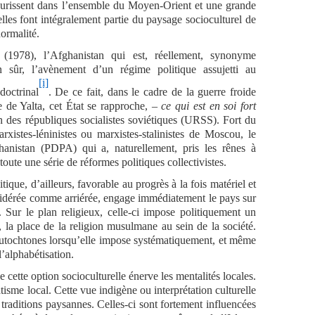
eurissent dans l’ensemble du Moyen-Orient et une grande
 elles font intégralement partie du paysage socioculturel de
normalité.
(1978), l’Afghanistan qui est, réellement, synonyme
ien sûr, l’avènement d’un régime politique assujetti au
[i]
 doctrinal
. De ce fait, dans le cadre de la guerre froide
e de Yalta, cet État se rapproche, –
ce qui est en soi fort
 des républiques socialistes soviétiques (URSS). Fort du
arxistes-léninistes ou marxistes-stalinistes de Moscou, le
hanistan (PDPA) qui a, naturellement, pris les rênes à
ute une série de réformes politiques collectivistes.
itique, d’ailleurs, favorable au progrès à la fois matériel et
sidérée comme arriérée, engage immédiatement le pays sur
s. Sur le plan religieux, celle-ci impose politiquement un
 la place de la religion musulmane au sein de la société.
autochtones lorsqu’elle impose systématiquement, et même
l’alphabétisation.
 cette option socioculturelle énerve les mentalités locales.
atisme local. Cette vue indigène ou interprétation culturelle
traditions paysannes. Celles-ci sont fortement influencées