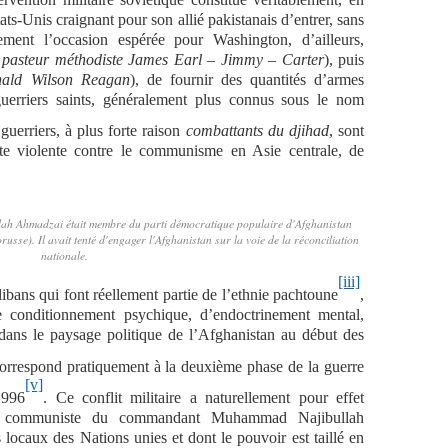
tats-Unis craignant pour son allié pakistanais d’entrer, sans
ement l’occasion espérée pour Washington, d’ailleurs,
 pasteur méthodiste James Earl – Jimmy – Carter
), puis
ald Wilson Reagan
), de fournir des quantités d’armes
uerriers saints, généralement plus connus sous le nom
 guerriers, à plus forte raison
combattants du djihad
, sont
te violente contre le communisme en Asie centrale, de
ah Ahmadzai était membre du parti démocratique populaire d'Afghanistan
usse). Il avait tenté d'engager l'Afghanistan sur la voie de la réconciliation
nationale.
[iii]
libans qui font réellement partie de l’ethnie pachtoune
,
de conditionnement psychique, d’endoctrinement mental,
t dans le paysage politique de l’Afghanistan au début des
correspond pratiquement à la deuxième phase de la guerre
[v]
1996
. Ce conflit militaire a naturellement pour effet
me communiste du commandant Muhammad Najibullah
locaux des Nations unies et dont le pouvoir est taillé en