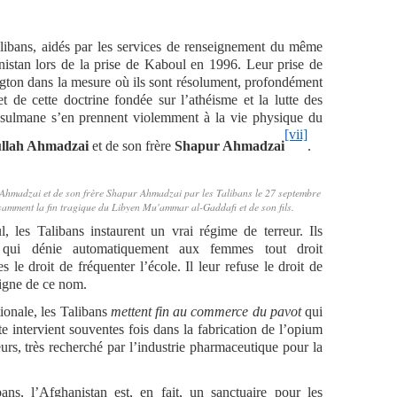
alibans, aidés par les services de renseignement du même
nistan lors de la prise de Kaboul en 1996. Leur prise de
on dans la mesure où ils sont résolument, profondément
t de cette doctrine fondée sur l’athéisme et la lutte des
musulmane s’en prennent violemment à la vie physique du
[vii]
llah Ahmadzai
et de son frère
Shapur Ahmadzai
.
hmadzai et de son frère Shapur Ahmadzai par les Talibans le 27 septembre
samment la fin tragique du Libyen Mu'ammar al-Gaddafi et de son fils.
 les Talibans instaurent un vrai régime de terreur. Ils
r qui dénie automatiquement aux femmes tout droit
s le droit de fréquenter l’école. Il leur refuse le droit de
igne de ce nom.
tionale, les Talibans
mettent fin au commerce du pavot
qui
te intervient souventes fois dans la fabrication de l’opium
leurs, très recherché par l’industrie pharmaceutique pour la
bans, l’Afghanistan est, en fait, un sanctuaire pour les