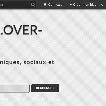
Connexion
+
Créer mon blog
.OVER-
miques, sociaux et