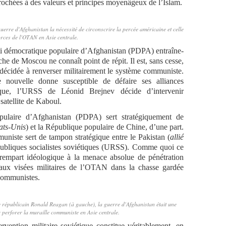
crochées à des valeurs et principes moyenâgeux de l’Islam.
uerre d'Afghanistan la nécessité de circonscrire la percée américaine et celle
orces de l'OTAN en Asie centrale.
arti démocratique populaire d’Afghanistan (PDPA) entraîne-
he de Moscou ne connaît point de répit. Il est, sans cesse,
décidée à renverser militairement le système communiste.
e nouvelle donne susceptible de défaire ses alliances
tique, l’URSS de Léonid Brejnev décide d’intervenir
satellite de Kaboul.
opulaire d’Afghanistan (PDPA) sert stratégiquement de
tats-Unis
) et la République populaire de Chine, d’une part.
muniste sert de tampon stratégique entre le Pakistan (
allié
épubliques socialistes soviétiques (URSS). Comme quoi ce
 rempart idéologique à la menace absolue de pénétration
 aux visées militaires de l’OTAN dans la chasse gardée
 communistes.
e républicain Ronald Reagan (à gauche), la guerre d'Afghanistan était une
 perforer la muraille communiste en Asie centrale.
ervention militaire soviétique constitue véritablement, en