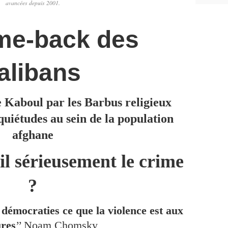
avancées depuis 2001.
me-back des
alibans
e Kaboul par les Barbus religieux
quiétudes au sein de la population
afghane
-il sérieusement le crime
?
démocraties ce que la violence est aux
ures
’’ Noam Chomsky