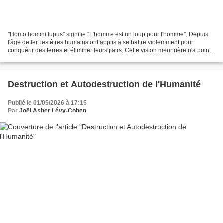
''Homo homini lupus'' signifie ''L'homme est un loup pour l'homme''. Depuis
l'âge de fer, les êtres humains ont appris à se battre violemment pour
conquérir des terres et éliminer leurs pairs. Cette vision meurtrière n'a point
changé de nos jours. Homo...
Destruction et Autodestruction de l'Humanité
Publié le 01/05/2026 à 17:15
Par
Joël Asher Lévy-Cohen