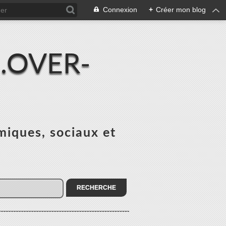
Connexion
+
Créer mon blog
.OVER-
miques, sociaux et