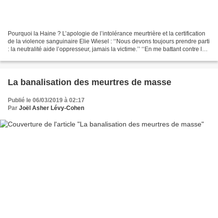
Pourquoi la Haine ? L’apologie de l’intolérance meurtrière et la certification
de la violence sanguinaire Elie Wiesel : ‘‘Nous devons toujours prendre parti
: la neutralité aide l’oppresseur, jamais la victime.’’ ‘‘En me battant contre la
haine, je me...
La banalisation des meurtres de masse
Publié le 06/03/2019 à 02:17
Par
Joël Asher Lévy-Cohen