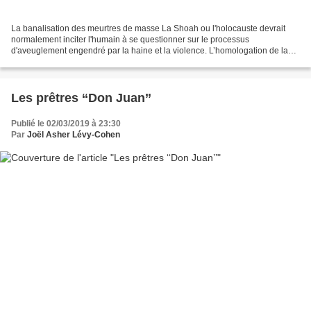
La banalisation des meurtres de masse La Shoah ou l'holocauste devrait
normalement inciter l'humain à se questionner sur le processus
d'aveuglement engendré par la haine et la violence. L’homologation de la
violence et de la haine destructrices de l'Humanit...
Les prêtres ‘‘Don Juan’’
Publié le 02/03/2019 à 23:30
Par
Joël Asher Lévy-Cohen