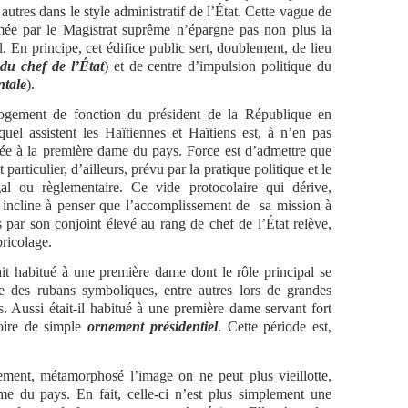
utres dans le style administratif de l’État. Cette vague de
ée par le Magistrat suprême n’épargne pas non plus la
. En principe, cet édifice public sert, doublement, de lieu
du chef de l’État
) et de centre d’impulsion politique du
ntale
).
logement de fonction du président de la République en
uel assistent les Haïtiennes et Haïtiens est, à n’en pas
vée à la première dame du pays. Force est d’admettre que
 particulier, d’ailleurs, prévu par la pratique politique et le
gal ou règlementaire. Ce vide protocolaire qui dérive,
ue incline à penser que l’accomplissement de sa mission à
 par son conjoint élevé au rang de chef de l’État relève,
bricolage.
tait habitué à une première dame dont le rôle principal se
re des rubans symboliques, entre autres lors de grandes
s. Aussi était-il habitué à une première dame servant fort
ire de simple
ornement présidentiel
. Cette période est,
ment, métamorphosé l’image on ne peut plus vieillotte,
me du pays. En fait, celle-ci n’est plus simplement une