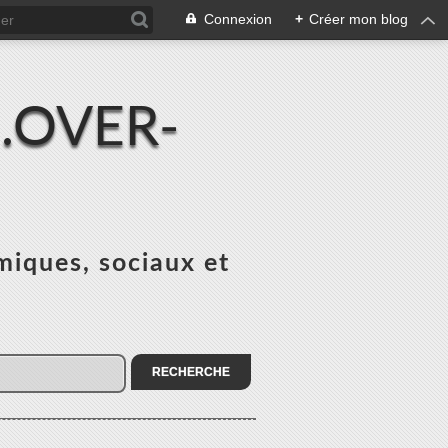
Connexion
+
Créer mon blog
.OVER-
miques, sociaux et