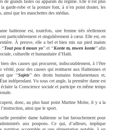
rs de grands fastes ou apparats du régime. Elle n’est plus
la garde-robe et la posture font, à n’en point douter, les
, ainsi que les manchettes des médias.
me haïtienne est, toutefois, une femme très réellement
ent particulièrement et singulièrement à cœur. Elle est, en
 entière. À preuve, elle a bel et bien mis sur pied maints
 ‘‘
Tout pou ti moun yo
’’ et ‘‘
Konte m, mwen konte
’’ afin
sociale, culturelle et humanitaire d’Haïti.
 bien des causes qui procurent, indiscutablement, à l’être
en vérité, pour des causes qui restituent aux Haïtiennes et
ant que ‘‘
Sujets
’’ des droits humains fondamentaux et,
 État indépendant. Vu sous cet angle, la première dame est
éclaire la Conscience sociale et participe en même temps
ionale.
ccupent, donc, au plus haut point Martine Moïse, il y a la
 l’instruction, ainsi que le sport.
ctuelle première dame haïtienne se bat farouchement pour
administrés aux poupons. Ce qui, d’ailleurs, implique
e nutrition acceptable et une alimentation potable, à un