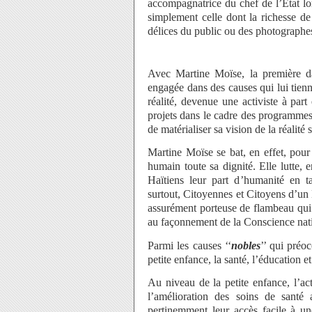
accompagnatrice du chef de l’État lo
simplement celle dont la richesse de 
délices du public ou des photographes
Avec Martine Moïse, la première da
engagée dans des causes qui lui tienn
réalité, devenue une activiste à part
projets dans le cadre des programmes
de matérialiser sa vision de la réalité 
Martine Moïse se bat, en effet, pour
humain toute sa dignité. Elle lutte, 
Haïtiens leur part d’humanité en t
surtout, Citoyennes et Citoyens d’un
assurément porteuse de flambeau qui 
au façonnement de la Conscience nat
Parmi les causes ‘‘
nobles
’’ qui préo
petite enfance, la santé, l’éducation et
Au niveau de la petite enfance, l’a
l’amélioration des soins de santé 
pertinemment leur accès facile à un