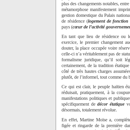
plus des changements notables, entre a
métamorphose manifestement imprim
gestion domestique du Palais national
de résidence (
logement de fonction 
pays (
cœur de l’activité gouverneme
En tant que lieu de résidence ou 
exercice, le premier changement auq
douter, la place occupée voire réser
celle-ci n’a véritablement pas de statut
formalisme juridique, qu’il soit lé
certainement, de la tradition étatiq
côté de très hautes charges assumées
plutôt, de l’informel, tout comme du 
Ce qui est clair, le peuple haïtien é
réduisait, pratiquement, à la coupu
manifestations politiques et publique
spécifiquement de
décor étatique
vo
désormais, totalement révolue.
En effet, Martine Moïse a, complète
figée et ringarde de la première da