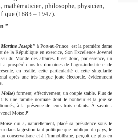
in, mathématicien, philosophe, physicien,
ifique (1883 – 1947).
n *
 Martine Joseph
’’ à Port-au-Prince, est la première dame
ent de la République en exercice, Son Excellence Jovenel
issu du Monde des affaires. Il est donc, par essence, un
l a prospéré dans les domaines de l’agro-industrie et de
ésente, en réalité, cette particularité et cette singularité
ional après une très longue joute électorale, évidemment
s.
l Moïse
) forment, effectivement, un couple stable. Plus de
-ils une famille normale dont le bonheur et la joie se
ionnés, à la présence de leurs trois enfants. À savoir :
r
ovenel Moïse J
.
Moïse qui a, naturellement, placé sa présidence sous le
eur dans la gestion tant politique que publique du pays, le
 au conservatisme et à l’immobilisme, perçoit de plus en