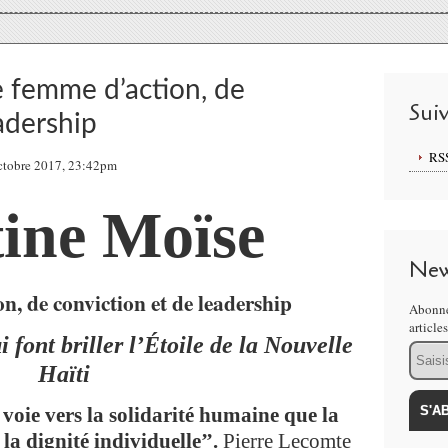
 femme d’action, de
Sui
adership
RS
Octobre 2017, 23:42pm
ine Moïse
New
n, de conviction et de leadership
Abonne
article
 font briller l’Étoile de la Nouvelle
Email
Haïti
e voie vers la solidarité humaine que la
 la dignité individuelle’’.
Pierre Lecomte