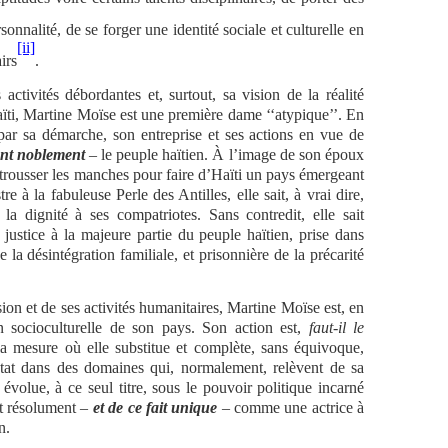
sonnalité, de se forger une identité sociale et culturelle en
[ii]
irs
.
 activités débordantes et, surtout, sa vision de la réalité
aïti, Martine Moïse est une première dame ‘‘atypique’’. En
t par sa démarche, son entreprise et ses actions en vue de
ent noblement
– le peuple haïtien. À l’image de son époux
 retrousser les manches pour faire d’Haïti un pays émergeant
re à la fabuleuse Perle des Antilles, elle sait, à vrai dire,
 la dignité à ses compatriotes. Sans contredit, elle sait
 justice à la majeure partie du peuple haïtien, prise dans
e la désintégration familiale, et prisonnière de la précarité
ision et de ses activités humanitaires, Martine Moïse est, en
on socioculturelle de son pays. Son action est,
faut-il le
 la mesure où elle substitue et complète, sans équivoque,
’État dans des domaines qui, normalement, relèvent de sa
évolue, à ce seul titre, sous le pouvoir politique incarné
rit résolument –
et de ce fait unique
– comme une actrice à
n.