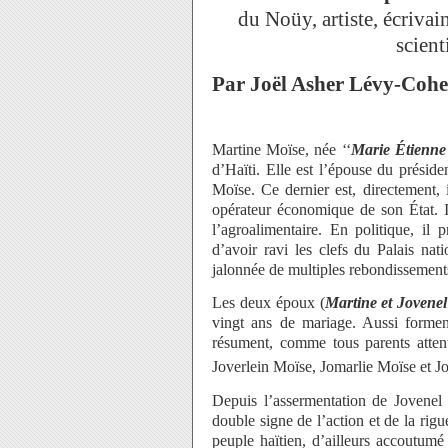
du Noüy, artiste, écriva
scient
Par Joël Asher Lévy-Cohe
Martine Moïse, née ‘‘
Marie Étienne
d’Haïti. Elle est l’épouse du présid
Moïse. Ce dernier est, directement, 
opérateur économique de son État. I
l’agroalimentaire. En politique, il pr
d’avoir ravi les clefs du Palais nat
jalonnée de multiples rebondissement
Les deux époux (
Martine et Jovene
vingt ans de mariage. Aussi forment
résument, comme tous parents attent
Joverlein Moïse, Jomarlie Moïse et J
Depuis l’assermentation de Jovenel 
double signe de l’action et de la rigu
peuple haïtien, d’ailleurs accoutumé