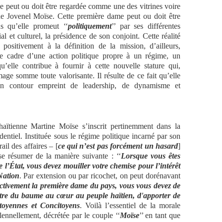
e peut ou doit être regardée comme une des vitrines voire
de Jovenel Moïse. Cette première dame peut ou doit être
us qu’elle promeut ‘‘
politiquement
’’ par ses différentes
ial et culturel, la présidence de son conjoint. Cette réalité
positivement à la définition de la mission, d’ailleurs,
e cadre d’une action politique propre à un régime, un
’elle contribue à fournir à cette nouvelle stature qui,
mage somme toute valorisante. Il résulte de ce fait qu’elle
, un contour empreint de leadership, de dynamisme et
haïtienne Martine Moïse s’inscrit pertinemment dans la
entiel. Instituée sous le régime politique incarné par son
il des affaires – [
ce qui n’est pas forcément un hasard
]
se résumer de la manière suivante : ‘‘
Lorsque vous êtes
e l’État, vous devez mouiller votre chemise pour l’intérêt
Nation
. Par extension ou par ricochet, on peut dorénavant
ectivement la première dame du pays, vous vous devez de
ttre du baume au cœur au peuple haïtien, d'apporter de
itoyennes et Concitoyens
. Voilà l’essentiel de la morale
ennellement, décrétée par le couple ‘‘
Moïse
’’ en tant que