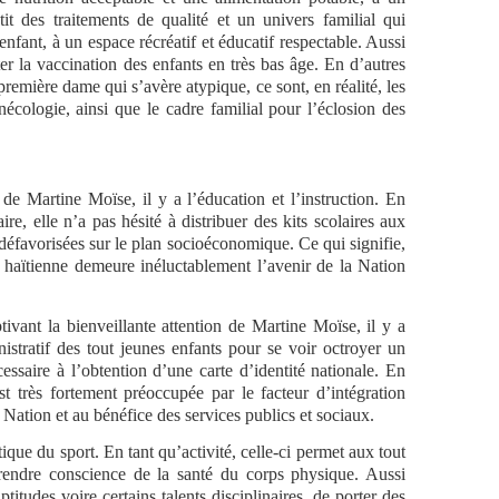
it des traitements de qualité et un univers familial qui
nfant, à un espace récréatif et éducatif respectable. Aussi
ter la vaccination des enfants en très bas âge. En d’autres
 première dame qui s’avère atypique, ce sont, en réalité, les
nécologie, ainsi que le cadre familial pour l’éclosion des
 de Martine Moïse, il y a l’éducation et l’instruction. En
aire, elle n’a pas hésité à distribuer des kits scolaires aux
 défavorisées sur le plan socioéconomique. Ce qui signifie,
se haïtienne demeure inéluctablement l’avenir de la Nation
ptivant la bienveillante attention de Martine Moïse, il y a
stratif des tout jeunes enfants pour se voir octroyer un
essaire à l’obtention d’une carte d’identité nationale. En
t très fortement préoccupée par le facteur d’intégration
a Nation et au bénéfice des services publics et sociaux.
que du sport. En tant qu’activité, celle-ci permet aux tout
rendre conscience de la santé du corps physique. Aussi
titudes voire certains talents disciplinaires, de porter des