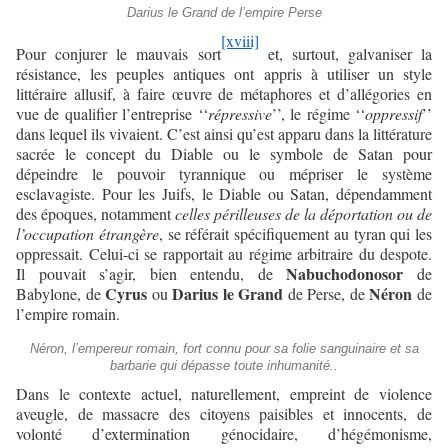
Darius le Grand de l’empire Perse
[xviii]
Pour conjurer le mauvais sort
et, surtout, galvaniser la
résistance, les peuples antiques ont appris à utiliser un style
littéraire allusif, à faire œuvre de métaphores et d’allégories en
vue de qualifier l’entreprise ‘‘
répressive
’’, le régime ‘‘
oppressif
’’
dans lequel ils vivaient. C’est ainsi qu’est apparu dans la littérature
sacrée le concept du Diable ou le symbole de Satan pour
dépeindre le pouvoir tyrannique ou mépriser le système
esclavagiste. Pour les Juifs, le Diable ou Satan, dépendamment
des époques, notamment
celles périlleuses de la déportation ou de
l’occupation étrangère
, se référait spécifiquement au tyran qui les
oppressait. Celui-ci se rapportait au régime arbitraire du despote.
Nabuchodonosor
Il pouvait s’agir, bien entendu, de
de
Cyrus
Darius le Grand
Néron
Babylone, de
ou
de Perse, de
de
l’empire romain.
Néron, l’empereur romain, fort connu pour sa folie sanguinaire et sa
barbarie qui dépasse toute inhumanité..
Dans le contexte actuel, naturellement, empreint de violence
aveugle, de massacre des citoyens paisibles et innocents, de
volonté d’extermination génocidaire, d’hégémonisme,