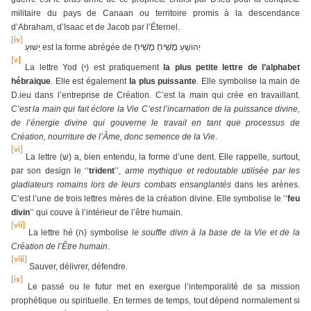
militaire du pays de Canaan ou territoire promis à la descendance
d’Abraham, d’Isaac et de Jacob par l’Éternel.
[iv]
יֵשׁוּעַ
est la forme abrégée de
יְהוֹשֻׁעַ
מָשִׁיחַ
מָשִׁיחַ
[v]
La lettre Yod (י) est pratiquement
la plus petite lettre de l’alphabet
hébraïque
. Elle est également
la plus puissante
. Elle symbolise la main de
D.ieu dans l’entreprise de Création. C’est la main qui crée en travaillant.
C’est la main qui fait éclore la Vie C’est l’incarnation de la puissance divine,
de l’énergie divine qui gouverne le travail en tant que processus de
Création, nourriture de l’Âme, donc semence de la Vie
.
[vi]
La lettre (
שׁ
) a, bien entendu, la forme d’une dent. Elle rappelle, surtout,
par son design le ‘‘
trident
’’,
arme mythique et redoutable utilisée par les
gladiateurs romains lors de leurs combats ensanglantés
dans les arènes.
C’est l’une de trois lettres mères de la création divine. Elle symbolise le ‘‘
feu
divin
’’ qui couve à l’intérieur de l’être humain.
[vii]
La lettre hé (
ה
) symbolise
le souffle divin à la base de la Vie et de la
Création de l’Être humain
.
[viii]
Sauver, délivrer, défendre.
[ix]
Le passé ou le futur met en exergue l’intemporalité de sa mission
prophétique ou spirituelle. En termes de temps, tout dépend normalement si