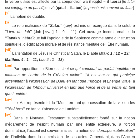
le verbe utilisé est affecté par la conjonction wa (
hiqqtol – il tuera
) [
le futur
est conjugué au passé
] ou vé (
qatal – il a tué
) [
le passé est converti au futur
].
[x]
La notion de dualité.
[xi]
Le rôle malicieux de ‘‘
Satan
’’ (
שָׂטָן
) est mis en exergue dans le célèbre
‘‘
Livre de Job
’’ (Job [
איוב
] 1 : 9 – 11). Cet ouvrage incontournable du
‘‘
Tanakh
’’ hébraïque fait l’apologie de la Sapience comme arme d’instruction
spirituelle, d’édification morale et de résistance mentale de l’Être humain.
[xii]
La tentation de Jésus le Christ par Satan, le Diable (
Marc 1 : 12 – 13;
Matthieu 4 : 1 – 11; Luc 4 : 1 – 13
).
[xiii]
Par opposition, le Bien est ‘‘
tout ce qui concourt au parfait équilibre et
maintien de l’ordre de la Création divine
’’. ‘‘
Il est tout ce qui participe
ardemment à l’expression de D.ieu en tant que Principe et Énergie vitale, à
l’expression de l’Amour universel en tant que Force et de la Vérité en tant
que Lumière
’’.
[xiv]
Le Mal représente ici la ‘‘Mort’’ en tant que cessation de la vie ou les
‘‘
Ténèbres
’’ en tant qu’absence de Lumière.
[xv]
Dans le Nouveau Testament substantiellement fondé sur la notion
d’égarement de l’esprit humain par une entité extérieure, a fortiori
dominatrice, l’accent est souvent mis sur la notion de ‘‘
déresponsabilisation
’’
de l’individu dans la commission de ses actes. Cependant, dans l’Ancien