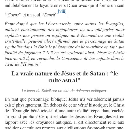
indubitablement la loyauté envers D.ieu avec qui il forme un seul
[viii]
‘‘
Corps
’’ et un seul ‘‘
Esprit
’’
.
Étant donné que les Livres sacrés, entre autres les Évangiles,
utilisent constamment des métaphores ou des allégories pour
expliciter une pensée ou expliquer un événement ou une réalité
existentielle, peut-on alors affirmer que le personnage de Satan
symbolise dans la Bible le phénomène du libre-arbitre en tant que
faculté de jugement ? S’il en est vraiment ainsi, Jésus le Christ
incarnerait-il, en revanche, la Conscience divine enfouie dans le
cœur de l’Humain ?
La vraie nature de Jésus et de Satan : ‘‘le
culte astral’’
Le lever du Soleil sur un site de dolmens celtiques.
En tant que personnage biblique, Jésus n’a véritablement jamais
existé physiquement. En dehors de cette vérité historique, le Christ
de l’Évangile bénéficie-t-il d’une autre réalité, cependant, cachée
au grand public ? Ce qui est clair, le Jésus des Évangiles est en
rapport avec les croyances antiques. Il est directement relié aux
traditions et cultures propres aux civilisations égypto-pharaonique,