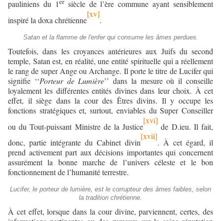
er
pauliniens du 1
siècle de l’ère commune ayant sensiblement
[xv]
inspiré la doxa chrétienne
.
Satan et la flamme de l'enfer qui consume les âmes perdues.
Toutefois, dans les croyances antérieures aux Juifs du second
temple, Satan est, en réalité, une entité spirituelle qui a réellement
le rang de super Ange ou Archange. Il porte le titre de Lucifer qui
signifie ‘‘
Porteur de Lumière
’’ dans la mesure où il conseille
loyalement les différentes entités divines dans leur choix. À cet
effet, il siège dans la cour des Êtres divins. Il y occupe les
fonctions stratégiques et, surtout, enviables du Super Conseiller
[xvi]
ou du Tout-puissant Ministre de la Justice
de D.ieu. Il fait,
[xvii]
donc, partie intégrante du Cabinet divin
. À cet égard, il
prend activement part aux décisions importantes qui concernent
assurément la bonne marche de l’univers céleste et le bon
fonctionnement de l’humanité terrestre.
Lucifer, le porteur de lumière, est le corrupteur des âmes faibles, selon
la tradition chrétienne.
À cet effet, lorsque dans la cour divine, parviennent, certes, des