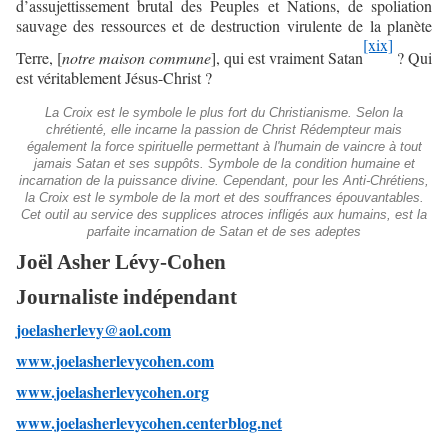
d’assujettissement brutal des Peuples et Nations, de spoliation
sauvage des ressources et de destruction virulente de la planète
[xix]
Terre, [
notre maison commune
], qui est vraiment Satan
? Qui
est véritablement Jésus-Christ ?
La Croix est le symbole le plus fort du Christianisme. Selon la
chrétienté, elle incarne la passion de Christ Rédempteur mais
également la force spirituelle permettant à l'humain de vaincre à tout
jamais Satan et ses suppôts. Symbole de la condition humaine et
incarnation de la puissance divine. Cependant, pour les Anti-Chrétiens,
la Croix est le symbole de la mort et des souffrances épouvantables.
Cet outil au service des supplices atroces infligés aux humains, est la
parfaite incarnation de Satan et de ses adeptes
Joël Asher Lévy-Cohen
Journaliste indépendant
joelasherlevy@aol.com
www.joelasherlevycohen.com
www.joelasherlevycohen.org
www.joelasherlevycohen.centerblog.net