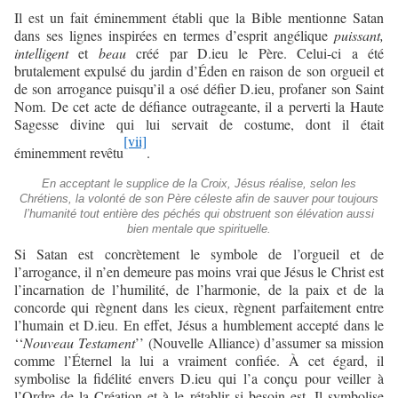
Il est un fait éminemment établi que la Bible mentionne Satan
dans ses lignes inspirées en termes d’esprit angélique
puissant,
intelligent
et
beau
créé par D.ieu le Père. Celui-ci a été
brutalement expulsé du jardin d’Éden en raison de son orgueil et
de son arrogance puisqu’il a osé défier D.ieu, profaner son Saint
Nom. De cet acte de défiance outrageante, il a perverti la Haute
Sagesse divine qui lui servait de costume, dont il était
[vii]
éminemment revêtu
.
En acceptant le supplice de la Croix, Jésus réalise, selon les
Chrétiens, la volonté de son Père céleste afin de sauver pour toujours
l’humanité tout entière des péchés qui obstruent son élévation aussi
bien mentale que spirituelle.
Si Satan est concrètement le symbole de l’orgueil et de
l’arrogance, il n’en demeure pas moins vrai que Jésus le Christ est
l’incarnation de l’humilité, de l’harmonie, de la paix et de la
concorde qui règnent dans les cieux, règnent parfaitement entre
l’humain et D.ieu. En effet, Jésus a humblement accepté dans le
‘‘
Nouveau Testament
’’ (Nouvelle Alliance) d’assumer sa mission
comme l’Éternel la lui a vraiment confiée. À cet égard, il
symbolise la fidélité envers D.ieu qui l’a conçu pour veiller à
l’Ordre de la Création et à le rétablir si besoin est. Il symbolise