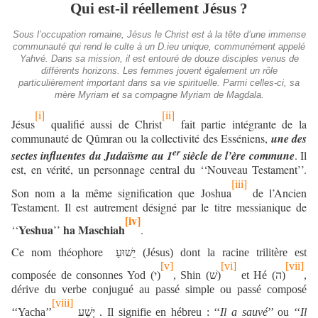
Qui est-il réellement Jésus ?
Sous l’occupation romaine, Jésus le Christ est à la tête d’une immense
communauté qui rend le culte à un D.ieu unique, communément appelé
Yahvé. Dans sa mission, il est entouré de douze disciples venus de
différents horizons. Les femmes jouent également un rôle
particulièrement important dans sa vie spirituelle. Parmi celles-ci, sa
mère Myriam et sa compagne Myriam de Magdala.
[i]
[ii]
Jésus
qualifié aussi de Christ
fait partie intégrante de la
communauté de Qûmran ou la collectivité des Esséniens,
une des
er
sectes influentes du Judaïsme au 1
siècle de l’ère commune
. Il
est, en vérité, un personnage central du ‘‘Nouveau Testament’’.
[iii]
Son nom a la même signification que Joshua
de l’Ancien
Testament. Il est autrement désigné par le titre messianique de
[iv]
Yeshua
ha Maschiah
‘‘
’’
.
Ce nom théophore
יֵשׁוּעַ
(Jésus) dont la racine trilitère est
[v]
[vi]
[vii]
composée de consonnes Yod (י)
, Shin (
שׁ
)
et Hé (
ה
)
,
dérive du verbe conjugué au passé simple ou passé composé
[viii]
‘‘Yacha’’
יָשַׁע
. Il signifie en hébreu : ‘‘
Il a sauvé
’’ ou ‘‘
Il