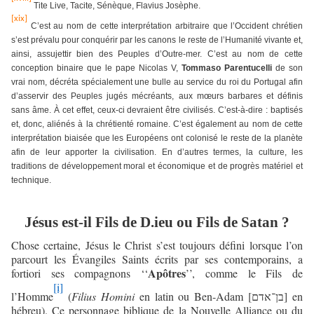
Tite Live, Tacite, Sénèque, Flavius Josèphe.
[xix]
C’est au nom de cette interprétation arbitraire que l’Occident chrétien
s’est prévalu pour conquérir par les canons le reste de l’Humanité vivante et,
ainsi, assujettir bien des Peuples d’Outre-mer. C’est au nom de cette
conception binaire que le pape Nicolas V,
Tommaso Parentucelli
de son
vrai nom, décréta spécialement une bulle au service du roi du Portugal afin
d’asservir des Peuples jugés mécréants, aux mœurs barbares et définis
sans âme. À cet effet, ceux-ci devraient être civilisés. C’est-à-dire : baptisés
et, donc, aliénés à la chrétienté romaine. C’est également au nom de cette
interprétation biaisée que les Européens ont colonisé le reste de la planète
afin de leur apporter la civilisation. En d’autres termes, la culture, les
traditions de développement moral et économique et de progrès matériel et
technique.
Jésus est-il Fils de D.ieu ou Fils de Satan ?
Chose certaine, Jésus le Christ s’est toujours défini lorsque l’on
parcourt les Évangiles Saints écrits par ses contemporains, a
Apôtres
fortiori ses compagnons ‘‘
’’, comme le Fils de
[i]
l’Homme
(
Filius Homini
en latin ou Ben-Adam [
] en
בן־אדם
hébreu). Ce personnage biblique de la Nouvelle Alliance ou du