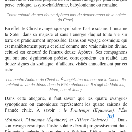
perse, celtique, assyro-chaldéenne, babylonienne ou romaine.
Christ entouré de ses douze Apôtres lors du dernier repas de la soirée
(la Cène).
En effet, le Christ évangélique symbolise l’astre solaire. Il incarne
le Soleil dans sa majesté et sans l’énergie duquel toute vie sur
terre est pratiquement impossible. Dans son voyage cosmique qui
est manifestement perçu et relaté comme une vraie mission divine,
celui-ci est entouré de fameux douze Apôtres. Ses compagnons
qui ont une signification précise, correspondent, en réalité, aux
douze signes du zodiaque, d’ailleurs, visités annuellement par cet
astre.
Les quatre Apôtres de Christ et Évangélistes retenus par le Canon. Ils
relatent la vie de Jésus dans la Bible chrétienne. Il s’agit de Matthieu,
Marc, Luc et Jean).
Dans cette allégorie, il faut savoir que les quatre évangiles
synoptiques ou canoniques représentent les quatre saisons de
l’année civile. À savoir
: le Printemps (Équinoxe), l’Été
[ix]
(Solstice), l’Automne (Équinoxe) et l’Hiver (Solstice)
. Dans
son voyage cosmique, l’astre solaire décroit progressivement dans
l’Équateur céleste à compter du Solstice d’Hiver, juste après