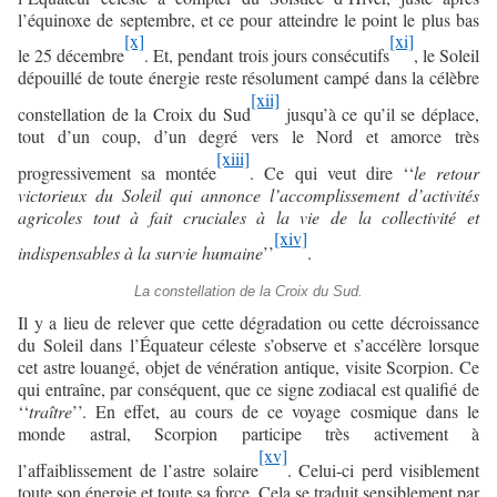
l’équinoxe de septembre, et ce pour atteindre le point le plus bas
[x]
[xi]
le 25 décembre
. Et, pendant trois jours consécutifs
, le Soleil
dépouillé de toute énergie reste résolument campé dans la célèbre
[xii]
constellation de la Croix du Sud
jusqu’à ce qu’il se déplace,
tout d’un coup, d’un degré vers le Nord et amorce très
[xiii]
progressivement sa montée
. Ce qui veut dire ‘‘
le retour
victorieux du Soleil qui annonce l’accomplissement d’activités
agricoles tout à fait cruciales à la vie de la collectivité et
[xiv]
indispensables à la survie humaine
’’
.
La constellation de la Croix du Sud.
Il y a lieu de relever que cette dégradation ou cette décroissance
du Soleil dans l’Équateur céleste s’observe et s’accélère lorsque
cet astre louangé, objet de vénération antique, visite Scorpion. Ce
qui entraîne, par conséquent, que ce signe zodiacal est qualifié de
‘‘
traître
’’. En effet, au cours de ce voyage cosmique dans le
monde astral, Scorpion participe très activement à
[xv]
l’affaiblissement de l’astre solaire
. Celui-ci perd visiblement
toute son énergie et toute sa force. Cela se traduit sensiblement par