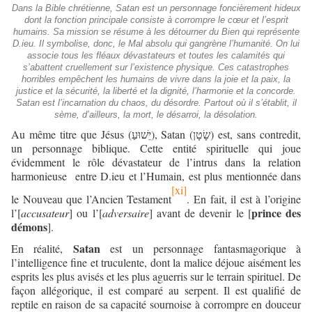
Dans la Bible chrétienne, Satan est un personnage foncièrement hideux
dont la fonction principale consiste à corrompre le cœur et l’esprit
humains. Sa mission se résume à les détourner du Bien qui représente
D.ieu. Il symbolise, donc, le Mal absolu qui gangrène l’humanité. On lui
associe tous les fléaux dévastateurs et toutes les calamités qui
s’abattent cruellement sur l’existence physique. Ces catastrophes
horribles empêchent les humains de vivre dans la joie et la paix, la
justice et la sécurité, la liberté et la dignité, l’harmonie et la concorde.
Satan est l’incarnation du chaos, du désordre. Partout où il s’établit, il
sème, d’ailleurs, la mort, le désarroi, la désolation.
Au même titre que Jésus (
), Satan (
) est, sans contredit,
שָׂטָן
יֵשׁוּעַ
un personnage biblique. Cette entité spirituelle qui joue
évidemment le rôle dévastateur de l’intrus dans la relation
harmonieuse entre D.ieu et l’Humain, est plus mentionnée dans
[xi]
le Nouveau que l’Ancien Testament
. En fait, il est à l’origine
prince des
l’[
accusateur
] ou l’[
adversaire
] avant de devenir le [
démons
].
Satan
En réalité,
est un personnage fantasmagorique à
l’intelligence fine et truculente, dont la malice déjoue aisément les
esprits les plus avisés et les plus aguerris sur le terrain spirituel. De
façon allégorique, il est comparé au serpent. Il est qualifié de
reptile en raison de sa capacité sournoise à corrompre en douceur