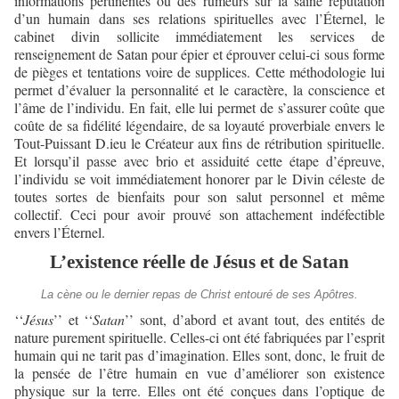
informations pertinentes ou des rumeurs sur la saine réputation
d’un humain dans ses relations spirituelles avec l’Éternel, le
cabinet divin sollicite immédiatement les services de
renseignement de Satan pour épier et éprouver celui-ci sous forme
de pièges et tentations voire de supplices. Cette méthodologie lui
permet d’évaluer la personnalité et le caractère, la conscience et
l’âme de l’individu. En fait, elle lui permet de s’assurer coûte que
coûte de sa fidélité légendaire, de sa loyauté proverbiale envers le
Tout-Puissant D.ieu le Créateur aux fins de rétribution spirituelle.
Et lorsqu’il passe avec brio et assiduité cette étape d’épreuve,
l’individu se voit immédiatement honorer par le Divin céleste de
toutes sortes de bienfaits pour son salut personnel et même
collectif. Ceci pour avoir prouvé son attachement indéfectible
envers l’Éternel.
L’existence réelle de Jésus et de Satan
La cène ou le dernier repas de Christ entouré de ses Apôtres.
‘‘
Jésus
’’ et ‘‘
Satan
’’ sont, d’abord et avant tout, des entités de
nature purement spirituelle. Celles-ci ont été fabriquées par l’esprit
humain qui ne tarit pas d’imagination. Elles sont, donc, le fruit de
la pensée de l’être humain en vue d’améliorer son existence
physique sur la terre. Elles ont été conçues dans l’optique de