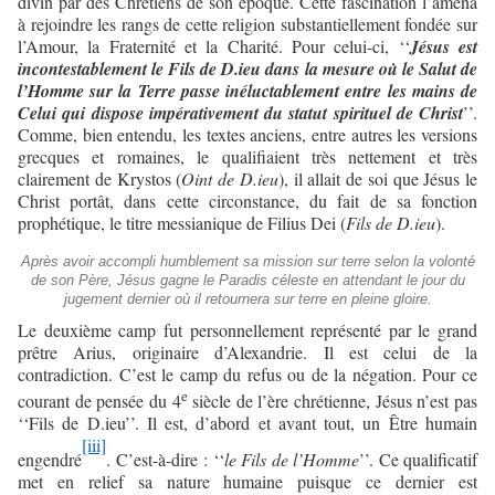
divin par des Chrétiens de son époque. Cette fascination l’amena
à rejoindre les rangs de cette religion substantiellement fondée sur
l’Amour, la Fraternité et la Charité. Pour celui-ci, ‘‘
Jésus est
incontestablement le Fils de D.ieu dans la mesure où le Salut de
l’Homme sur la Terre passe inéluctablement entre les mains de
Celui qui dispose impérativement du statut spirituel de Christ
’’.
Comme, bien entendu, les textes anciens, entre autres les versions
grecques et romaines, le qualifiaient très nettement et très
clairement de Krystos (
Oint de D.ieu
), il allait de soi que Jésus le
Christ portât, dans cette circonstance, du fait de sa fonction
prophétique, le titre messianique de Filius Dei (
Fils de D.ieu
).
Après avoir accompli humblement sa mission sur terre selon la volonté
de son Père, Jésus gagne le Paradis céleste en attendant le jour du
jugement dernier où il retournera sur terre en pleine gloire.
Le deuxième camp fut personnellement représenté par le grand
prêtre Arius, originaire d’Alexandrie. Il est celui de la
contradiction. C’est le camp du refus ou de la négation. Pour ce
e
courant de pensée du 4
siècle de l’ère chrétienne, Jésus n’est pas
‘‘Fils de D.ieu’’. Il est, d’abord et avant tout, un Être humain
[iii]
engendré
. C’est-à-dire : ‘‘
le Fils de l’Homme
’’. Ce qualificatif
met en relief sa nature humaine puisque ce dernier est