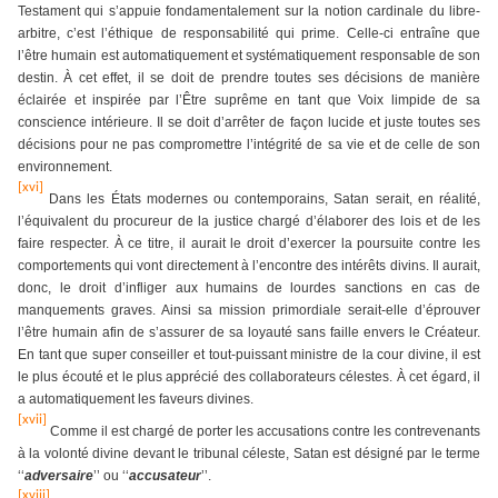
Testament qui s’appuie fondamentalement sur la notion cardinale du libre-
arbitre, c’est l’éthique de responsabilité qui prime. Celle-ci entraîne que
l’être humain est automatiquement et systématiquement responsable de son
destin. À cet effet, il se doit de prendre toutes ses décisions de manière
éclairée et inspirée par l’Être suprême en tant que Voix limpide de sa
conscience intérieure. Il se doit d’arrêter de façon lucide et juste toutes ses
décisions pour ne pas compromettre l’intégrité de sa vie et de celle de son
environnement.
[xvi]
Dans les États modernes ou contemporains, Satan serait, en réalité,
l’équivalent du procureur de la justice chargé d’élaborer des lois et de les
faire respecter. À ce titre, il aurait le droit d’exercer la poursuite contre les
comportements qui vont directement à l’encontre des intérêts divins. Il aurait,
donc, le droit d’infliger aux humains de lourdes sanctions en cas de
manquements graves. Ainsi sa mission primordiale serait-elle d’éprouver
l’être humain afin de s’assurer de sa loyauté sans faille envers le Créateur.
En tant que super conseiller et tout-puissant ministre de la cour divine, il est
le plus écouté et le plus apprécié des collaborateurs célestes. À cet égard, il
a automatiquement les faveurs divines.
[xvii]
Comme il est chargé de porter les accusations contre les contrevenants
à la volonté divine devant le tribunal céleste, Satan est désigné par le terme
‘‘
adversaire
’’ ou ‘‘
accusateur
’’.
[xviii]