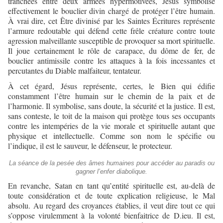
tranchées entre deux armées hypermotivées, Jésus symbolise
effectivement le bouclier divin chargé de protéger l’être humain.
À vrai dire, cet Être divinisé par les Saintes Écritures représente
l’armure redoutable qui défend cette frêle créature contre toute
agression malveillante susceptible de provoquer sa mort spirituelle.
Il joue certainement le rôle de carapace, du dôme de fer, de
bouclier antimissile contre les attaques à la fois incessantes et
percutantes du Diable malfaiteur, tentateur.
À cet égard, Jésus représente, certes, le Bien qui édifie
constamment l’être humain sur le chemin de la paix et de
l’harmonie. Il symbolise, sans doute, la sécurité et la justice. Il est,
sans conteste, le toit de la maison qui protège tous ses occupants
contre les intempéries de la vie morale et spirituelle autant que
physique et intellectuelle. Comme son nom le spécifie ou
l’indique, il est le sauveur, le défenseur, le protecteur.
La séance de la pesée des âmes humaines pour accéder au paradis ou
gagner l’enfer diabolique.
En revanche, Satan en tant qu’entité spirituelle est, au-delà de
toute considération et de toute explication religieuse, le Mal
absolu. Au regard des croyances établies, il veut dire tout ce qui
s’oppose virulemment à la volonté bienfaitrice de D.ieu. Il est,