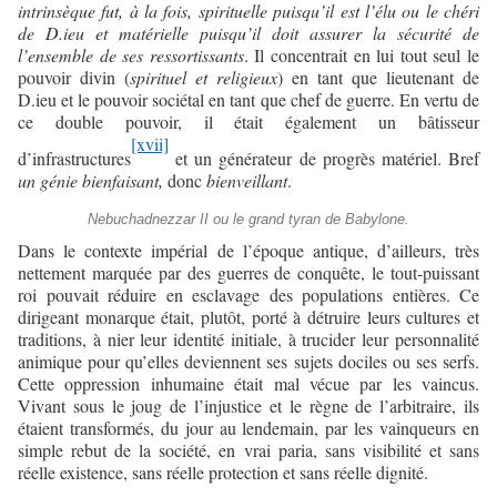
intrinsèque fut, à la fois, spirituelle puisqu’il est l’élu ou le chéri
de D.ieu et matérielle puisqu’il doit assurer la sécurité de
l’ensemble de ses ressortissants
. Il concentrait en lui tout seul le
pouvoir divin (
spirituel et religieux
) en tant que lieutenant de
D.ieu et le pouvoir sociétal en tant que chef de guerre. En vertu de
ce double pouvoir, il était également un bâtisseur
[xvii]
d’infrastructures
et un générateur de progrès matériel. Bref
un génie bienfaisant,
donc
bienveillant
.
Nebuchadnezzar II ou le grand tyran de Babylone.
Dans le contexte impérial de l’époque antique, d’ailleurs, très
nettement marquée par des guerres de conquête, le tout-puissant
roi pouvait réduire en esclavage des populations entières. Ce
dirigeant monarque était, plutôt, porté à détruire leurs cultures et
traditions, à nier leur identité initiale, à trucider leur personnalité
animique pour qu’elles deviennent ses sujets dociles ou ses serfs.
Cette oppression inhumaine était mal vécue par les vaincus.
Vivant sous le joug de l’injustice et le règne de l’arbitraire, ils
étaient transformés, du jour au lendemain, par les vainqueurs en
simple rebut de la société, en vrai paria, sans visibilité et sans
réelle existence, sans réelle protection et sans réelle dignité.