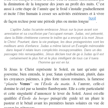
la diminution de la longueur des jours au profit des nuits. C’est
aussi à cette étape de l’année que le froid s’installe graduellement
et incite l’être humain à cesser ses activités extérieures et à vivre
[xvi]
de façon recluse pour une période plus ou moins longue
.
L’apôtre Judas Iscariote embrasse Jésus sur la joue avant son
arrestation et sa crucifixion par l’occupant romain. Judas, est présenté,
dans la Bible chrétienne comme le traître qui a envoyé à la mort Jésus
le Christ. Pourtant, dans la vie pratique, les deux protagonistes sont les
meilleurs amis d’enfance. Judas a même laissé un Évangile mémorable
dans lequel il relate leurs complicités insoupçonnables. Dans un des
passages très remarquables, Jésus déclare tout de go à Judas qu’il est
certainement le plus fort et le plus intelligent de tous car il tuera
l’homme qui est en lui.
Si Jésus le Christ représente le Soleil, en tant qu’astre qui
gouverne, bien entendu, le jour, Satan symboliserait, plutôt, dans
les croyances païennes, à plus forte raison romaines, la fameuse
Venus
‘‘
planète
’’ ou l’
Étoile du matin
. À l’aurore, celle-ci
domine le ciel par sa lumière flamboyante. Elle a cette particularité
et cette singularité d’annoncer le lever du Soleil. Aussi est-elle
qualifiée d’
Étoile du berger
puisqu’elle guide tel un phare le
pasteur et le bétail avant les premières lueurs solaires en vue de
gagner les pâturages.