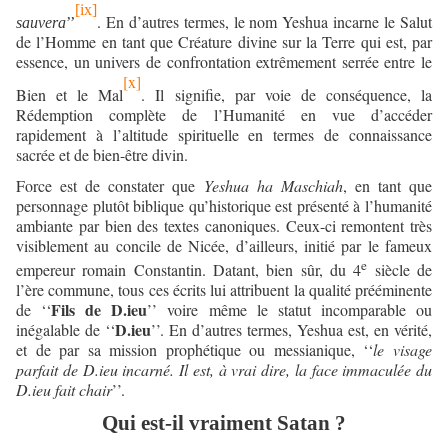
[ix]
. En d’autres termes, le nom Yeshua incarne le Salut
sauvera
’’
de l’Homme en tant que Créature divine sur la Terre qui est, par
essence, un univers de confrontation extrêmement serrée entre le
[x]
Bien et le Mal
. Il signifie, par voie de conséquence, la
Rédemption complète de l’Humanité en vue d’accéder
rapidement à l’altitude spirituelle en termes de connaissance
sacrée et de bien-être divin.
Force est de constater que
Yeshua ha Maschiah
, en tant que
personnage plutôt biblique qu’historique est présenté à l’humanité
ambiante par bien des textes canoniques. Ceux-ci remontent très
visiblement au concile de Nicée, d’ailleurs, initié par le fameux
e
empereur romain Constantin. Datant, bien sûr, du 4
siècle de
l’ère commune, tous ces écrits lui attribuent la qualité prééminente
Fils de D.ieu
de ‘‘
’’ voire même le statut incomparable ou
D.ieu
inégalable de ‘‘
’’. En d’autres termes, Yeshua est, en vérité,
et de par sa mission prophétique ou messianique, ‘‘
le visage
parfait de D.ieu incarné. Il est, à vrai dire, la face immaculée du
D.ieu fait chair
’’.
Qui est-il vraiment Satan ?