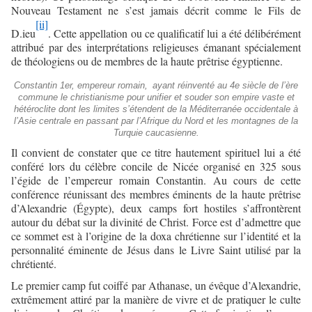
Nouveau Testament ne s’est jamais décrit comme le Fils de
[ii]
D.ieu
. Cette appellation ou ce qualificatif lui a été délibérément
attribué par des interprétations religieuses émanant spécialement
de théologiens ou de membres de la haute prêtrise égyptienne.
Constantin 1er, empereur romain, ayant réinventé au 4e siècle de l’ère
commune le christianisme pour unifier et souder son empire vaste et
hétéroclite dont les limites s’étendent de la Méditerranée occidentale à
l’Asie centrale en passant par l’Afrique du Nord et les montagnes de la
Turquie caucasienne.
Il convient de constater que ce titre hautement spirituel lui a été
conféré lors du célèbre concile de Nicée organisé en 325 sous
l’égide de l’empereur romain Constantin. Au cours de cette
conférence réunissant des membres éminents de la haute prêtrise
d’Alexandrie (Égypte), deux camps fort hostiles s’affrontèrent
autour du débat sur la divinité de Christ. Force est d’admettre que
ce sommet est à l’origine de la doxa chrétienne sur l’identité et la
personnalité éminente de Jésus dans le Livre Saint utilisé par la
chrétienté.
Le premier camp fut coiffé par Athanase, un évêque d’Alexandrie,
extrêmement attiré par la manière de vivre et de pratiquer le culte