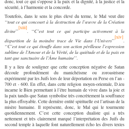
donc, tout ce qui s’oppose à la paix et la dignité, à la justice et la
sécurité, à l’harmonie et la concorde.
Toutefois, dans le sens le plus élevé du terme, le Mal veut dire
‘‘
tout ce qui concourt à la destruction de l’œuvre de la Création
[xiii]
divine
’’
. ‘‘
C’est tout ce qui participe activement à la
[xiv]
disparition de la moindre trace de Vie dans l’Univers
’’
.
‘‘
C’est tout ce qui étouffe dans son action périlleuse l’expression
sublime de l’Amour et de la Vérité, de la quiétude et de la paix en
tant que sanctuaire de l’Âme humaine
’’.
Il y a lieu de souligner que cette conception négative de Satan
découle profondément du manichéisme ou zoroastrisme
expérimenté par les Juifs lors de leur déportation en Perse en l’an -
700 et - 600. En effet, dans cette religion moyen-orientale, D.ieu
incarne le Bien permettant à l’être humain de vivre dans la joie et
la paix tandis que Satan symbolise très concrètement la souffrance
la plus effroyable. Cette dernière entité spirituelle est l’artisan de la
misère humaine. Il représente, donc, le Mal qui le tourmente
quotidiennement. C’est cette conception dualiste qui a très
nettement et très clairement marqué l’interprétation des Juifs du
second temple à laquelle font naturellement écho les divers textes