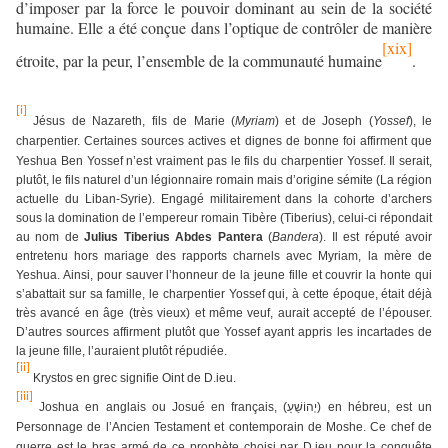
d’imposer par la force le pouvoir dominant au sein de la société
humaine. Elle a été conçue dans l’optique de contrôler de manière
[xix]
étroite, par la peur, l’ensemble de la communauté humaine
.
[i]
Jésus de Nazareth, fils de Marie (
Myriam
) et de Joseph (
Yossef
), le
charpentier.
Certaines sources actives et dignes de bonne foi affirment que
Yeshua Ben Yossef n’est vraiment pas le fils du charpentier Yossef. Il serait,
plutôt, le fils naturel d’un légionnaire romain mais d’origine sémite (La région
actuelle du Liban-Syrie). Engagé militairement dans la cohorte d’archers
sous la domination de l’empereur romain Tibère (Tiberius), celui-ci répondait
au nom de
Julius Tiberius Abdes Pantera
(
Bandera
). Il est réputé avoir
entretenu hors mariage des rapports charnels avec Myriam, la mère de
Yeshua. Ainsi, pour sauver l’honneur de la jeune fille et couvrir la honte qui
s’abattait sur sa famille, le charpentier Yossef qui, à cette époque, était déjà
très avancé en âge (très vieux) et même veuf, aurait accepté de l’épouser.
D’autres sources affirment plutôt que Yossef ayant appris les incartades de
la jeune fille, l’auraient plutôt répudiée.
[ii]
Krystos en grec signifie Oint de D.ieu.
[iii]
Joshua en anglais ou Josué en français, (
יְהוֹשֻׁעַ
) en hébreu, est un
Personnage de l’Ancien Testament et contemporain de Moshe. Ce chef de
guerre est le bras armé de ce prophète choisi par D.ieu pour la conquête