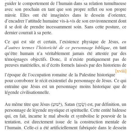
guider le comportement de l’humain dans sa relation tumultueuse
avec son prochain en tant que son propre reflet ou son propre
miroir. Elles ont été imaginées dans le dessein d’orienter,
d’encadrer l’attitude humaine vis-à-vis de son environnement dont
il se doit de prendre incessamment soin. Sans cette posture, ce
dernier courrait à sa perte.
Ce qui est sûr et certain, l’existence physique de Jésus,
en
d’autres termes l’historicité de ce personnage biblique
, en tant
qu’être humain n’a véritablement jamais été attestée par des
témoignages objectifs. Donc, il n’existe pratiquement pas de
preuves matérielles, ni d’écrits formels laissés par des historiens de
[xviii]
l’époque de l’occupation romaine de la Palestine historique
pour corroborer le récit existentiel du personnage de Jésus. Ce qui
entraîne que Jésus est un personnage moins historique que de
légende civilisationnelle.
Au même titre que Jésus (
), Satan (
) est, par définition, un
שָׂטָן
יֵשׁוּעַ
personnage de légende mystique et spirituelle. Cette entité hideuse
qui, en fait, incarne le mal absolu et symbolise le pouvoir de la
tentation, est directement issue de la construction mentale de
l’humain. Celle-ci a été artificiellement fabriquée dans le dessein