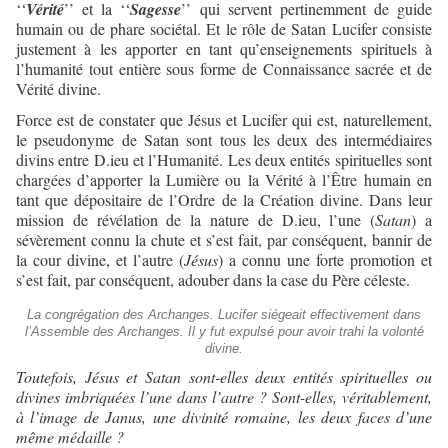
‘‘
Vérité
’’ et la ‘‘
Sagesse
’’ qui servent pertinemment de guide
humain ou de phare sociétal. Et le rôle de Satan Lucifer consiste
justement à les apporter en tant qu’enseignements spirituels à
l’humanité tout entière sous forme de Connaissance sacrée et de
Vérité divine.
Force est de constater que Jésus et Lucifer qui est, naturellement,
le pseudonyme de Satan sont tous les deux des intermédiaires
divins entre D.ieu et l’Humanité. Les deux entités spirituelles sont
chargées d’apporter la Lumière ou la Vérité à l’Être humain en
tant que dépositaire de l’Ordre de la Création divine. Dans leur
mission de révélation de la nature de D.ieu, l’une (
Satan
) a
sévèrement connu la chute et s’est fait, par conséquent, bannir de
la cour divine, et l’autre (
Jésus
) a connu une forte promotion et
s’est fait, par conséquent, adouber dans la case du Père céleste.
La congrégation des Archanges. Lucifer siégeait effectivement dans
l’Assemble des Archanges. Il y fut expulsé pour avoir trahi la volonté
divine.
Toutefois, Jésus et Satan sont-elles deux entités spirituelles ou
divines imbriquées l’une dans l’autre ? Sont-elles, véritablement,
à l’image de Janus, une divinité romaine, les deux faces d’une
même médaille ?