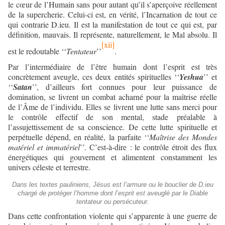
le cœur de l’Humain sans pour autant qu’il s’aperçoive réellement
de la supercherie. Celui-ci est, en vérité, l’Incarnation de tout ce
qui contrarie D.ieu. Il est la manifestation de tout ce qui est, par
définition, mauvais. Il représente, naturellement, le Mal absolu. Il
[xii]
est le redoutable ‘‘
Tentateur
’’
.
Par l’intermédiaire de l’être humain dont l’esprit est très
concrètement aveugle, ces deux entités spirituelles ‘‘
Yeshua
’’ et
‘‘
Satan
’’, d’ailleurs fort connues pour leur puissance de
domination, se livrent un combat acharné pour la maîtrise réelle
de l’Âme de l’individu. Elles se livrent une lutte sans merci pour
le contrôle effectif de son mental, stade préalable à
l’assujettissement de sa conscience. De cette lutte spirituelle et
perpétuelle dépend, en réalité, la parfaite ‘‘
Maîtrise des Mondes
matériel et immatériel
’’. C’est-à-dire : le contrôle étroit des flux
énergétiques qui gouvernent et alimentent constamment les
univers céleste et terrestre.
Dans les textes pauliniens, Jésus est l’armure ou le bouclier de D.ieu
chargé de protéger l’homme dont l’esprit est aveuglé par le Diable
tentateur ou persécuteur.
Dans cette confrontation violente qui s’apparente à une guerre de