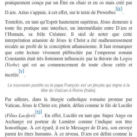
pratiquement conçu par un Être en chair et en os mais créé par
[iv]
D.ieu. Arius s’appuie, à cet effet, sur le texte de Proverbes
.
Toutefois, en tant qu’Esprit hautement supérieur, Jésus demeure à
toute fin pratique une interface, un intermédiaire entre D.ieu et
l’Humain, sa frêle Créature. Il sied de noter que cette
interprétation arianiste de Jésus le Christ a été malheureusement
recalée au profit de la conception athanasienne. Il faut remarquer
que cette lecture vivement plébiscitée par l’empereur romain
Constantin était très fortement influencée par la théorie du Logos
(
Verbe
) qui est au commencement de toute chose créée et
[v]
incréée
.
Le souverain pontife ou le pape François est un jésuite qui règne à la
tête du Vatican à Rome (Italie).
Par ailleurs, dans la liturgie catholique romaine promue par
Vatican, Jésus le Christ est, plutôt, défini comme le fils de Lucifer
[vi]
(
Filius Luciferi
)
. En effet, Lucifer en tant que Super Ange ou
Archange est porteur de Lumière comme l’indique son titre
honorifique. À cet égard, il est le Messager de D.ieu, son envoyé
parmi les êtres humains. À ce niveau, D.ieu est défini comme la