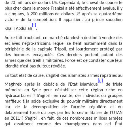
de 20 millions de dollars US. Cependant, le cheval de course le
plus cher dans le monde Frankel a été effectivement évalué, il y
a cinq ans, à 200 millions de dollars US après sa quatorzième
victoire de la compétition. Il appartient au prince saoudien
[i]
Khalil Abdullah
.
Autre fait troublant, ce marché clandestin destiné à vendre des
esclaves négro-africains, lequel se tient nuitamment dans la
périphérie de la capitale Tripoli, est lourdement protégé par
des hommes encagoulés. Ces derniers portent autant des
armes que des treillis militaires. Force est de constater que leur
identité n’est pas du tout révélée.
En tout état de cause, s’agit-il des islamistes armés rapatriés au
[ii]
Maghreb après la débâcle de l’État islamique
de triste
mémoire en Syrie pour déstabiliser cette région riche en
hydrocarbures ? S’agit-il, en réalité, des individus ou groupes
maffieux à la solde exclusive du pouvoir militaire directement
issu de la décomposition de l’armée régulière et du
délabrement forcé du pays par les forces militaires de l’OTAN
en 2011 ? S’agit-il, en fait, de ces nombreuses milices armées
qui essaiment comme des champignons dans cet État