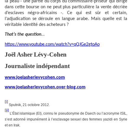
la peau - une partie du corps du commissaire-priseur qui dirige
dans cette bourse on ne peut plus particulière la vente décriée
d’esclaves négro-africains -. Ce qui est sûr et certain,
l’adjudication se déroule en langue arabe. Mais quelle est la
véritable identité des acheteurs ?
That’s the question
…
https://www.youtube.com/watch?v=qQJGe2gtoAo
Joël Asher Lévy-Cohen
Journaliste indépendant
www.joelasherlevycohen.com
www.joelasherlevycohen.over-blog.com
[i]
Sputnik, 21 octobre 2012.
[ii]
L’État islamique (EI), connu le pseudonyme de Daech ou l’acronyme ISIL,
s’est adonné impunément à l’esclavage sexuel des femmes yazidi en Syrie
et en Irak.