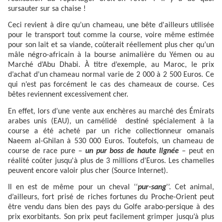
sursauter sur sa chaise !
Ceci revient à dire qu’un chameau, une bête d'ailleurs utilisée
pour le transport tout comme la course, voire même estimée
pour son lait et sa viande, coûterait réellement plus cher qu’un
mâle négro-africain à la bourse animalière du Yémen ou au
Marché d’Abu Dhabi. À titre d’exemple, au Maroc, le prix
d’achat d’un chameau normal varie de 2 000 à 2 500 Euros. Ce
qui n’est pas forcément le cas des chameaux de course. Ces
bêtes reviennent excessivement cher.
En effet, lors d’une vente aux enchères au marché des Émirats
arabes unis (EAU), un camélidé destiné spécialement à la
course a été acheté par un riche collectionneur omanais
Naeem al-Ghilan à 530 000 Euros. Toutefois, un chameau de
course de race pure –
un pur boss de haute lignée
– peut en
réalité coûter jusqu'à plus de 3 millions d’Euros. Les chamelles
peuvent encore valoir plus cher (Source Internet).
Il en est de même pour un cheval ‘‘
pur-sang
’’. Cet animal,
d’ailleurs, fort prisé de riches fortunes du Proche-Orient peut
être vendu dans bien des pays du Golfe arabo-persique à des
prix exorbitants. Son prix peut facilement grimper jusqu’à plus