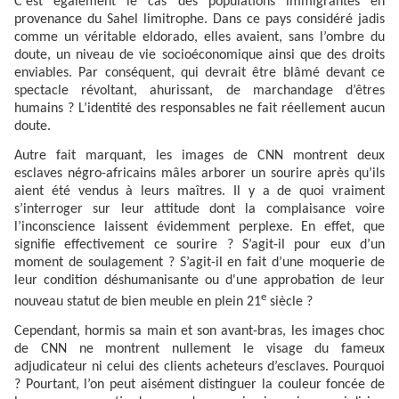
C’est également le cas des populations immigrantes en
provenance du Sahel limitrophe. Dans ce pays considéré jadis
comme un véritable eldorado, elles avaient, sans l’ombre du
doute, un niveau de vie socioéconomique ainsi que des droits
enviables. Par conséquent, qui devrait être blâmé devant ce
spectacle révoltant, ahurissant, de marchandage d’êtres
humains ? L’identité des responsables ne fait réellement aucun
doute.
Autre fait marquant, les images de CNN montrent deux
esclaves négro-africains mâles arborer un sourire après qu’ils
aient été vendus à leurs maîtres. Il y a de quoi vraiment
s’interroger sur leur attitude dont la complaisance voire
l’inconscience laissent évidemment perplexe. En effet, que
signifie effectivement ce sourire ? S’agit-il pour eux d’un
moment de soulagement ? S’agit-il en fait d’une moquerie de
leur condition déshumanisante ou d'une approbation de leur
e
nouveau statut de bien meuble en plein 21
siècle ?
Cependant, hormis sa main et son avant-bras, les images choc
de CNN ne montrent nullement le visage du fameux
adjudicateur ni celui des clients acheteurs d’esclaves. Pourquoi
? Pourtant, l’on peut aisément distinguer la couleur foncée de