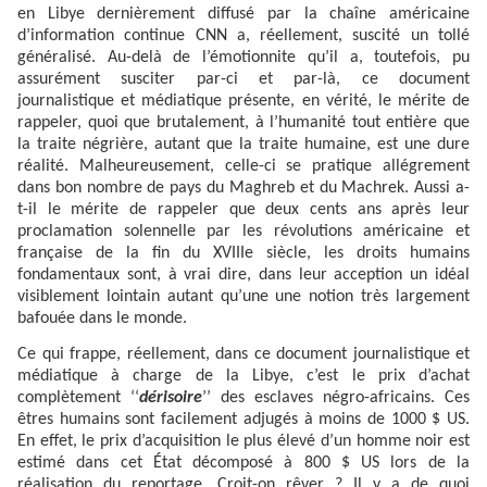
en Libye dernièrement diffusé par la chaîne américaine
d’information continue CNN a, réellement, suscité un tollé
généralisé. Au-delà de l’émotionnite qu’il a, toutefois, pu
assurément susciter par-ci et par-là, ce document
journalistique et médiatique présente, en vérité, le mérite de
rappeler, quoi que brutalement, à l’humanité tout entière que
la traite négrière, autant que la traite humaine, est une dure
réalité. Malheureusement, celle-ci se pratique allégrement
dans bon nombre de pays du Maghreb et du Machrek. Aussi a-
t-il le mérite de rappeler que deux cents ans après leur
proclamation solennelle par les révolutions américaine et
française de la fin du XVIIIe siècle, les droits humains
fondamentaux sont, à vrai dire, dans leur acception un idéal
visiblement lointain autant qu’une une notion très largement
bafouée dans le monde.
Ce qui frappe, réellement, dans ce document journalistique et
médiatique à charge de la Libye, c’est le prix d’achat
complètement ‘‘
dérisoire
’’ des esclaves négro-africains. Ces
êtres humains sont facilement adjugés à moins de 1000 $ US.
En effet, le prix d’acquisition le plus élevé d’un homme noir est
estimé dans cet État décomposé à 800 $ US lors de la
réalisation du reportage. Croit-on rêver ? Il y a de quoi