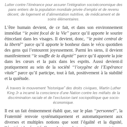
Lutter contre l’itinérance pour assurer l’intégration socioéconomique des
pans entiers de la population mondiale privée d’emploi et de revenu
décent, de logement et d’alimentation nutritive, de médicament et de
soins élémentaires.
L’être humain devient, de ce fait, et dans son environnement
immédiat ‘‘
le point focal de la Vie
’’ parce qu’il apporte le sourire
étincelant dans les visages. Il devient, donc, ‘‘
le point central de
la liberté
’’ parce qu’il apporte le bonheur dans le vécu quotidien
des gens qui l’entourent joyeusement. Parmi les siens, il devient
manifestement ‘‘
le souffle de la dignité’
’ parce qu’il apporte la joie
dans les cœurs et la paix dans les esprits. Aussi devient-il
pratiquement au sein de la société ‘‘
l’oxygène de l’Espérance
vitale
’’ parce qu’il participe, tout à fait, positivement à la stabilité
et la quiétude.
À travers le mouvement ''historique'' des droits civiques, Martin Luther
King Jr a incarné la conscience d’une Nation contre les méfaits de la
discrimination raciale et de l’exclusion tant sociopolitique que socio-
économique.
Il est un fait éminemment établi que, sur le plan ‘‘
personnel
’’, la
Fraternité renvoie systématiquement et automatiquement aux
diverses et multiples notions que sont l’égalité et la dignité,