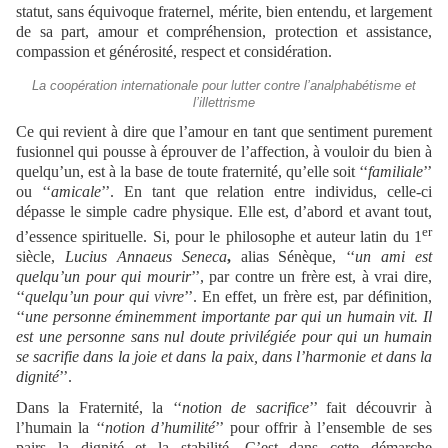
statut, sans équivoque fraternel, mérite, bien entendu, et largement
de sa part, amour et compréhension, protection et assistance,
compassion et générosité, respect et considération.
La coopération internationale pour lutter contre l’analphabétisme et
l’illettrisme
Ce qui revient à dire que l’amour en tant que sentiment purement
fusionnel qui pousse à éprouver de l’affection, à vouloir du bien à
quelqu’un, est à la base de toute fraternité, qu’elle soit ‘‘
familiale
’’
ou ‘‘
amicale
’’. En tant que relation entre individus, celle-ci
dépasse le simple cadre physique. Elle est, d’abord et avant tout,
er
d’essence spirituelle. Si, pour le philosophe et auteur latin du 1
siècle,
Lucius Annaeus Seneca
,
alias
Sénèque, ‘‘
un ami est
quelqu’un pour qui mourir
’’, par contre un frère est, à vrai dire,
‘‘
quelqu’un pour qui vivre
’’. En effet, un frère est, par définition,
‘‘
une personne éminemment importante par qui un humain vit. Il
est une personne sans nul doute privilégiée pour qui un humain
se sacrifie dans la joie et dans la paix, dans l’harmonie et dans la
dignité
’’.
Dans la Fraternité, la ‘‘
notion de sacrifice
’’ fait découvrir à
l’humain la ‘‘
notion d’humilité
’’ pour offrir à l’ensemble de ses
pairs la dignité et la stabilité. C’est dans cette démarche