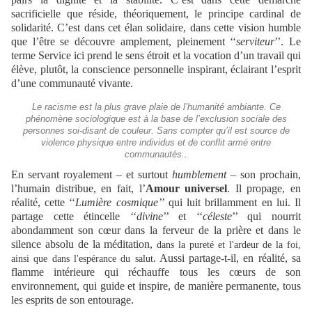
sacrificielle que réside, théoriquement, le principe cardinal de
solidarité. C’est dans cet élan solidaire, dans cette vision humble
que l’être se découvre amplement, pleinement ‘‘
serviteur
’’. Le
terme Service ici prend le sens étroit et la vocation d’un travail qui
élève, plutôt, la conscience personnelle inspirant, éclairant l’esprit
d’une communauté vivante.
Le racisme est la plus grave plaie de l’humanité ambiante. Ce
phénomène sociologique est à la base de l’exclusion sociale des
personnes soi-disant de couleur. Sans compter qu’il est source de
violence physique entre individus et de conflit armé entre
communautés..
En servant royalement – et surtout
humblement
– son prochain,
l’humain distribue, en fait, l’
Amour universel
. Il propage, en
réalité, cette ‘‘
Lumière cosmique’
’ qui luit brillamment en lui. Il
partage cette étincelle ‘‘
divine
’’ et ‘‘
céleste
’’ qui nourrit
abondamment son cœur dans la ferveur de la prière et dans le
silence absolu de la méditation,
dans la pureté et l'ardeur de la foi,
. Aussi partage-t-il, en réalité, sa
ainsi que dans l'espérance du salut
flamme intérieure qui réchauffe tous les cœurs de son
environnement, qui guide et inspire, de manière permanente, tous
les esprits de son entourage.