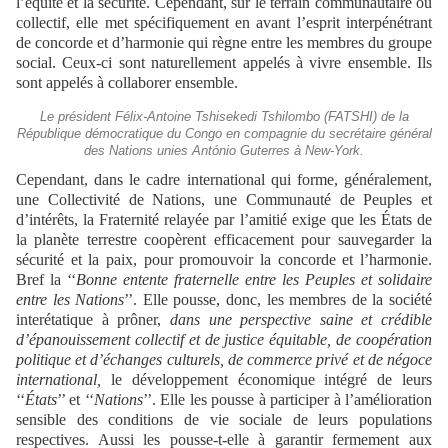
l’équité et la sécurité. Cependant, sur le terrain communautaire ou
collectif, elle met spécifiquement en avant l’esprit interpénétrant
de concorde et d’harmonie qui règne entre les membres du groupe
social. Ceux-ci sont naturellement appelés à vivre ensemble. Ils
sont appelés à collaborer ensemble.
Le président Félix-Antoine Tshisekedi Tshilombo (FATSHI) de la
République démocratique du Congo en compagnie du secrétaire général
des Nations unies António Guterres à New-York.
Cependant, dans le cadre international qui forme, généralement,
une Collectivité de Nations, une Communauté de Peuples et
d’intérêts, la Fraternité relayée par l’amitié exige que les États de
la planète terrestre coopèrent efficacement pour sauvegarder la
sécurité et la paix, pour promouvoir la concorde et l’harmonie.
Bref la ‘‘
Bonne entente fraternelle entre les Peuples et solidaire
entre les Nations
’’. Elle pousse, donc, les membres de la société
interétatique à prôner,
dans une perspective saine et crédible
d’épanouissement collectif et de justice équitable, de coopération
politique et d’échanges culturels, de commerce privé et de négoce
international,
le développement économique intégré de leurs
‘‘
États
’’ et ‘‘
Nations
’’. Elle les pousse à participer à l’amélioration
sensible des conditions de vie sociale de leurs populations
respectives. Aussi les pousse-t-elle à garantir fermement aux