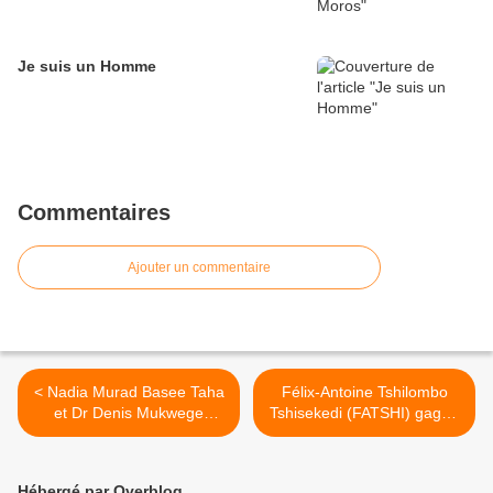
Je suis un Homme
Commentaires
Ajouter un commentaire
< Nadia Murad Basee Taha
Félix-Antoine Tshilombo
et Dr Denis Mukwege
Tshisekedi (FATSHI) gagne
Mukengere intronisés
le scrutin présidentiel >
‘‘Apôtres de la Paix’’ à Oslo
Hébergé par Overblog