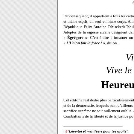
d
Par conséquent, il appartient à tous les cad
et même esprit, un seul et même corps. Ains
République Félix-Antoine Tshisekedi Tshilo
Adeptes de la sagesse arcane désignent dan
«
Égrégore »
. C’est-à-dire : incarner
«
L’Union fait la force !
», dit-on.
V
Vive le
Heureu
Cet éditorial est dédié plus particulièrem
et de la démocratie, lesquels sont d’ailleu
sacrifice suprême ne soit nullement oublié. A
Combattants de la liberté et de la justice po
[i]
“
Lève-toi et manifeste pour tes droits
”.