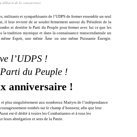
u débat et de la concurrence.
res, militants et sympathisants de l’UDPS de former ensemble un seul
i, il leur revient de se souder fermement autour du Président de la
mbo et derrière le Parti du Peuple pour former avec lui ce que les
s la tradition mystique et dans la connaissance transcendantale un
 un même Esprit, une même Âme ou une même Puissante Énergie.
ive l’UDPS !
 Parti du Peuple !
x anniversaire !
ent et plus singulièrement aux nombreux Martyrs de l’indépendance
rs courageusement tombés sur le champ d’honneur, afin que leur
ussi est-il dédié à toutes les Combattantes et à tous les
ur leurs abnégation et sens de la Patrie.