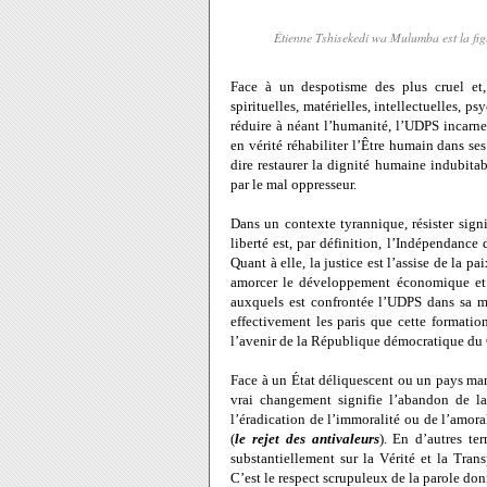
Étienne Tshisekedi wa Mulumba est la figur
Face à un despotisme des plus cruel et,
spirituelles, matérielles, intellectuelles, 
réduire à néant l’humanité, l’UDPS incarne, 
en vérité réhabiliter l’Être humain dans ses
dire restaurer la dignité humaine indubita
par le mal oppresseur.
Dans un contexte tyrannique, résister signif
liberté est, par définition, l’Indépendanc
Quant
à elle, la justice est l’assise de la p
amorcer le développement économique et 
auxquels est confrontée l’UDPS dans sa m
effectivement les paris que cette formatio
l’avenir de
la République
démocratique du
Face à un État déliquescent ou un pays man
vrai changement signifie l’abandon de la
l’éradication de l’immoralité ou de l’amor
(
le rejet des antivaleurs
). En d’autres te
substantiellement sur
la Vérité
et
la Tran
C’est le respect scrupuleux de la parole do