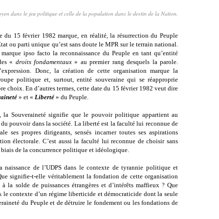
en dans le jeu politique et celle de la population dans le destin de la Nation.
 du 15 février 1982 marque, en réalité, la résurrection du Peuple
-État ou parti unique qu’est sans doute le MPR sur le terrain national.
n marque ipso facto la reconnaissance du Peuple en tant qu’entité
 des «
droits fondamentaux
» au premier rang desquels la parole.
 d’expression. Donc, la création de cette organisation marque la
upe politique et, surtout, entité souveraine qui se réapproprie
bre choix. En d’autres termes, cette date du 15 février 1982 veut dire
aineté
» et «
Liberté
» du Peuple.
S,
la Souveraineté
signifie que le pouvoir politique appartient au
e du pouvoir dans la société. La liberté est la faculté lui reconnue de
le ses propres dirigeants, sensés incarner toutes ses aspirations
ion électorale. C’est aussi la faculté lui reconnue de choisir sans
le biais de la concurrence politique et idéologique.
 la naissance de l’UDPS dans le contexte de tyrannie politique et
Que signifie-t-elle véritablement la fondation de cette organisation
 à la solde de puissances étrangères et d’intérêts maffieux ? Que
ns le contexte d’un régime liberticide et démocraticide dont la seule
eraineté
du Peuple et de détruire le fondement ou les fondations de