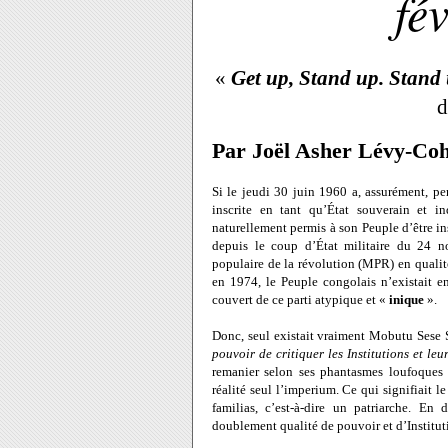
fé
«
Get up, Stand up. Stand
d
Par Joël Asher Lévy-Co
Si le jeudi 30 juin
1960 a
, assurément, p
inscrite en tant qu’État souverain et 
naturellement permis à son Peuple d’être insc
depuis le coup d’État militaire du 24 n
populaire de la révolution (MPR) en qualité
en 1974, le Peuple congolais n’existait en
couvert de ce parti atypique et «
inique
».
Donc, seul existait vraiment Mobutu Sese Se
pouvoir de critiquer les Institutions et le
remanier selon ses phantasmes loufoques 
réalité seul l’imperium. Ce qui signifiait l
familias, c’est-à-dire un patriarche. E
doublement qualité de pouvoir et d’Institut