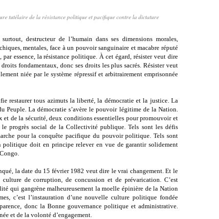
e tutélaire de la résistance politique et pacifique contre la dictature
 surtout, destructeur de l’humain dans ses dimensions morales,
psychiques, mentales, face à un pouvoir sanguinaire et macabre réputé
par essence, la résistance politique. À cet égard, résister veut dire
 droits fondamentaux, donc ses droits les plus sacrés. Résister veut
blement niée par le système répressif et arbitrairement emprisonnée
ie restaurer tous azimuts la liberté, la démocratie et la justice. La
e du Peuple. La démocratie s’avère le pouvoir légitime de
la Nation.
aix et de la sécurité, deux conditions essentielles pour promouvoir et
le progrès social de
la Collectivité
publique. Tels sont les défis
arche pour la conquête pacifique du pouvoir politique. Tels sont
n politique doit en principe relever en vue de garantir solidement
 Congo.
qué, la date du 15 février 1982 veut dire le vrai changement. Et le
 culture de corruption, de concussion et de prévarication. C’est
alité qui gangrène malheureusement la moelle épinière de la Nation
rmes, c’est l’instauration d’une nouvelle culture politique fondée
sparence
, donc
la Bonne
gouvernance politique et administrative.
nnée et de la volonté d’engagement.