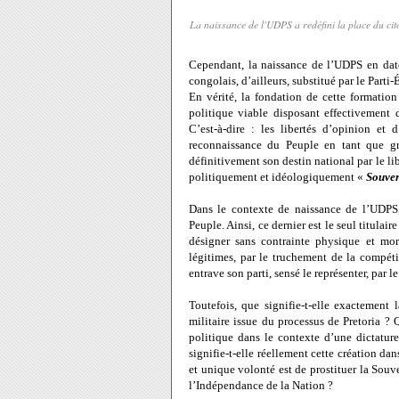
La naissance de l'UDPS a redéfini la place du citoy
Cependant, la naissance de l’UDPS en date
congolais, d’ailleurs, substitué par le Parti
En vérité, la fondation de cette formatio
politique viable disposant effectivement
C’est-à-dire : les libertés d’opinion et
reconnaissance du Peuple en tant que gro
définitivement son destin national par le li
politiquement et idéologiquement «
Souver
Dans le contexte de naissance de l’UDP
Peuple. Ainsi, ce dernier est le seul titulair
désigner sans contrainte physique et mora
légitimes, par le truchement de la compétit
entrave son parti, sensé le représenter, par 
Toutefois, que signifie-t-elle exactement
militaire issue du processus de Pretoria ? 
politique dans le contexte d’une dictature
signifie-t-elle réellement cette création da
et unique volonté est de prostituer
la Souv
l’Indépendance de
la Nation
?