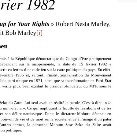
vrier 1982
 up for Your Rights
» Robert Nesta Marley,
it Bob Marley
[i]
hen
ermis à la République démocratique du Congo d’être pratiquement
indépendant sur la mappemonde, la date du 15 février
1982 a
rit en lettres d’or et de feu sur la carte politique du pays. En effet,
ovembre 1965 et, surtout, l’institutionnalisation du Mouvement
 de parti unique en 1971, ainsi que sa transformation en Parti-État
 vérité plus. Seul existait le président-fondateur du MPR sous le
ko du Zaïre. Lui seul avait en réalité la parole. C’est-à-dire : «
le
urs animateurs
». Ce qui impliquait la faculté de les abolir et de les
et son délire narcissique. Donc, le dictateur Mobutu détenait en
e pouvoir de vie et de mort sur la société, et ce à l’image d’un pater
n d’autres termes, la personne Mobutu Sese Seko du Zaïre avait
ion politique.