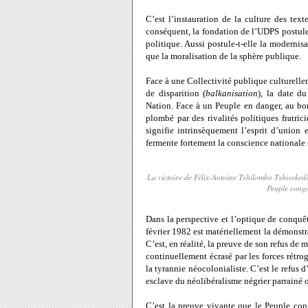
C’est l’instauration de la culture des text
conséquent, la fondation de l’UDPS postule e
politique. Aussi postule-t-elle la modernisa
que la moralisation de la sphère publique.
Face à une Collectivité publique culturel
de disparition (
balkanisation
), la date d
Nation. Face
à un Peuple en danger, au bord
plombé par des rivalités politiques fratrici
signifie intrinsèquement l’esprit d’union 
fermente fortement la conscience nationale e
La victoire de Félix-Antoine Tshilombo Tshiseked
Peuple congo
Dans la perspective et l’optique de conquêt
février 1982 est matériellement la démonstr
C’est, en réalité, la preuve de son refus de
continuellement écrasé par les forces rétrog
la tyrannie néocolonialiste. C’est le refus
esclave du néolibéralisme négrier parrainé 
C’est la preuve vivante que le Peuple cong