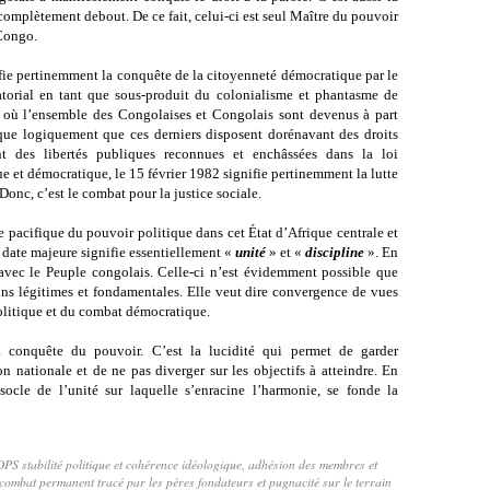
 complètement debout. De ce fait, celui-ci est seul Maître du pouvoir
Congo.
nifie pertinemment la conquête de la citoyenneté démocratique par le
tatorial en tant que sous-produit du colonialisme et phantasme de
ur où l’ensemble des Congolaises et Congolais sont devenus à part
ique logiquement que ces derniers disposent dorénavant des droits
nt des libertés publiques reconnues et enchâssées dans la loi
 et démocratique, le 15 février 1982 signifie pertinemment la lutte
 Donc, c’est le combat pour la justice sociale.
e pacifique du pouvoir politique dans cet État d’Afrique centrale et
e date majeure signifie essentiellement «
unité
» et «
discipline
». En
vec le Peuple congolais. Celle-ci n’est évidemment possible que
ions légitimes et fondamentales. Elle veut dire convergence de vues
olitique et du combat démocratique.
la conquête du pouvoir. C’est la lucidité qui permet de garder
ion nationale et de ne pas diverger sur les objectifs à atteindre. En
 socle de l’unité sur laquelle s’enracine l’harmonie, se fonde la
stabilité politique et cohérence idéologique, adhésion des membres et
combat permanent tracé par les pères fondateurs et pugnacité sur le terrain