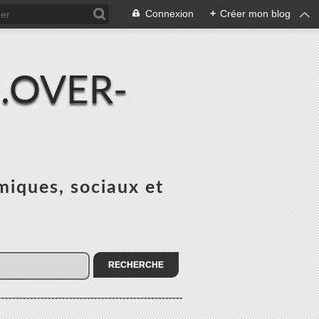
Connexion
+
Créer mon blog
.OVER-
miques, sociaux et