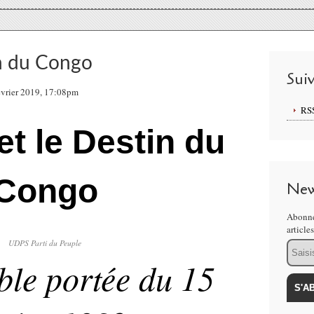
in du Congo
Sui
évrier 2019, 17:08pm
RS
t le Destin du
Congo
New
Abonne
article
UDPS Parti du Peuple
Email
ble portée du 15