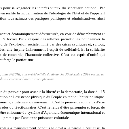
es pour sauvegarder les intérêts vitaux du sanctuaire national. Par
n réalité la modernisation de l’idéologie de l’État et de l’appareil
tion tous azimuts des pratiques politiques et administratives, ainsi
lement et économiquement déstructurée, en voie de démembrement et
u 15 février 1982 inspire des réflexes patriotiques pour sauver
la
 de l’explosion sociale, miné par des crises cycliques et, surtout,
des, elle inspire éminemment l’esprit de solidarité. Et la solidarité
et de concorde, l’harmonie collective. C’est cet esprit d’unité qui
t forge le patriotisme.
i, alias FATSHI, à la présidentielle du dimanche 30 décembre 2018 permet au
lais d'entrevoir l'avenir avec optimisme
e du pouvoir pour asseoir la liberté et la démocratie, la date du 15
ation de l’existence physique du Peuple en tant qu’entité politique.
 mourir gratuitement ou naïvement. C’est la preuve de son refus d’être
rades ou réactionnaires. C’est le refus d’être prisonnier et forçat de
 d’être chiourme du système d’Apartheid économique international et
ou promis par l’ancienne puissance coloniale.
olais a manifestement conquis le droit à la parole. C’est aussi la