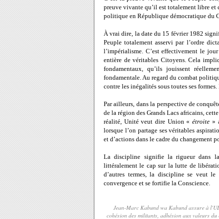
preuve vivante qu’il est totalement libre et
politique en République démocratique du 
À vrai dire, la date du 15 février 1982 sig
Peuple totalement asservi par l’ordre dic
l’impérialisme. C’est effectivement le jo
entière de véritables Citoyens. Cela impl
fondamentaux, qu’ils jouissent réelleme
fondamentale. Au regard du combat politique
contre les inégalités sous toutes ses formes.
Par ailleurs, dans la perspective de conquêt
de la région des Grands Lacs africains, cett
réalité, Unité veut dire Union «
étroite
» a
lorsque l’on partage ses véritables aspirat
et d’actions dans le cadre du changement p
La discipline signifie la rigueur dans 
littéralement le cap sur la lutte de libérat
d’autres termes, la discipline se veut le
convergence et se fortifie la Conscience.
Jean-Marc Kabund wa Kabund assure à l'UDPS 
cohésion des militants, adhésion aux valeurs du 