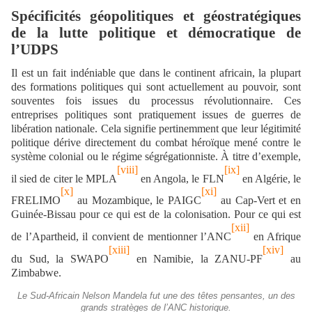
Spécificités géopolitiques et géostratégiques
de la lutte politique et démocratique de
l’UDPS
Il est un fait indéniable que dans le continent africain, la plupart
des formations politiques qui sont actuellement au pouvoir, sont
souventes fois issues du processus révolutionnaire. Ces
entreprises politiques sont pratiquement issues de guerres de
libération nationale. Cela signifie pertinemment que leur légitimité
politique dérive directement du combat héroïque mené contre le
système colonial ou le régime ségrégationniste. À titre d’exemple,
[viii]
[ix]
il sied de citer le MPLA
en Angola, le FLN
en Algérie, le
[x]
[xi]
FRELIMO
au Mozambique, le PAIGC
au Cap-Vert et en
Guinée-Bissau pour ce qui est de la colonisation. Pour ce qui est
[xii]
de l’Apartheid, il convient de mentionner l’ANC
en Afrique
[xiii]
[xiv]
du Sud, la SWAPO
en Namibie, la ZANU-PF
au
Zimbabwe.
Le Sud-Africain Nelson Mandela fut une des têtes pensantes, un des
grands stratèges de l’ANC historique.