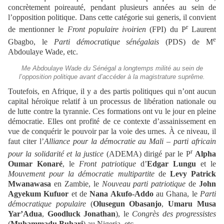
concrètement poireauté, pendant plusieurs années au sein de
l’opposition politique. Dans cette catégorie sui generis, il convient
r
de mentionner le
Front populaire ivoirien
(FPI) du P
Laurent
e
Gbagbo, le
Parti démocratique sénégalais
(PDS) de M
Abdoulaye Wade, etc.
Me Abdoulaye Wade du Sénégal a longtemps milité au sein de
l’opposition politique avant d’accéder à la magistrature suprême.
Toutefois, en Afrique, il y a des partis politiques qui n’ont aucun
capital héroïque relatif à un processus de libération nationale ou
de lutte contre la tyrannie. Ces formations ont vu le jour en pleine
démocratie. Elles ont profité de ce contexte d’assainissement en
vue de conquérir le pouvoir par la voie des urnes. À ce niveau, il
faut citer l’
Alliance pour la démocratie au Mali – parti africain
r
pour la solidarité et la justice
(ADEMA) dirigé par le P
Alpha
Oumar Konaré
, le
Front patriotique
d’
Edgar Lungu
et le
Mouvement pour la démocratie multipartite
de
Levy Patrick
Mwanawasa
en Zambie, le
Nouveau parti patriotique
de
John
Agyekum Kufuor
et de
Nana Akufo-Addo
au Ghana, le
Parti
démocratique populaire
(
Olusegun Obasanjo
,
Umaru
Musa
Yar’Adua
,
Goodluck Jonathan
), le
Congrès des progressistes
(
Muhammadu Buhari
) au Nigeria, etc.