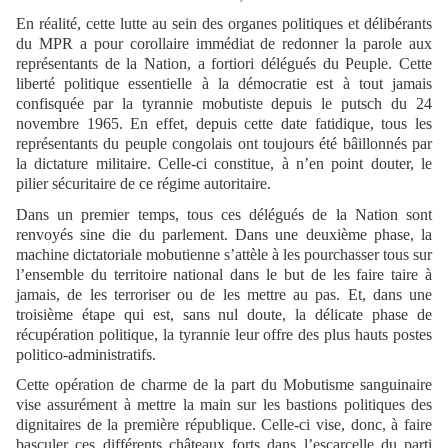
En réalité, cette lutte au sein des organes politiques et délibérants
du MPR a pour corollaire immédiat de redonner la parole aux
représentants de la Nation, a fortiori délégués du Peuple. Cette
liberté politique essentielle à la démocratie est à tout jamais
confisquée par la tyrannie mobutiste depuis le putsch du 24
novembre 1965. En effet, depuis cette date fatidique, tous les
représentants du peuple congolais ont toujours été bâillonnés par
la dictature militaire. Celle-ci constitue, à n’en point douter, le
pilier sécuritaire de ce régime autoritaire.
Dans un premier temps, tous ces délégués de la Nation sont
renvoyés sine die du parlement. Dans une deuxième phase, la
machine dictatoriale mobutienne s’attèle à les pourchasser tous sur
l’ensemble du territoire national dans le but de les faire taire à
jamais, de les terroriser ou de les mettre au pas. Et, dans une
troisième étape qui est, sans nul doute, la délicate phase de
récupération politique, la tyrannie leur offre des plus hauts postes
politico-administratifs.
Cette opération de charme de la part du Mobutisme sanguinaire
vise assurément à mettre la main sur les bastions politiques des
dignitaires de la première république. Celle-ci vise, donc, à faire
basculer ces différents châteaux forts dans l’escarcelle du parti