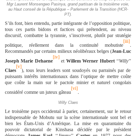
Mgr Laurent Monsengwo Pasinya, grand partisan de la troisième voie,
au Haut conseil de la République – Parlement de la Transition (HCR-
PT).
S’ils font, bien entendu, partie intégrante de l’opposition politique,
tous ces partis bidons et factices qui prétendent, au niveau
discursif, combattre la tyrannie, s’inscrivent, plutôt par stratégie
[iii]
politique, réellement dans la continuité mobutiste
.
Recommandés par certains milieux néolibéraux belges (
Jean-Luc
[iv]
Joseph Marie Dehaene
et
Willem Werner Hubert
‘‘
Willy
’’
[v]
Claes
), tous leurs leaders sont soudoyés ou parrainés par de
puissants intérêts internationaux dans l’optique de mettre coûte
que coûte la main sur le pactole minier et naturel congolais
[vi]
considéré comme un juteux gâteau
.
Willy Claes
Le troisième pays occidental à parier, certainement, sur le retour
indispensable de Mobutu sur la scène internationale sont bel et
bien les États-Unis d’Amérique. La mise en quarantaine du
pouvoir dictatorial de Kinshasa décidée par le président
démocrate
James Earl
‘‘
Jimmy
’’
Carter
en 1977 pour des