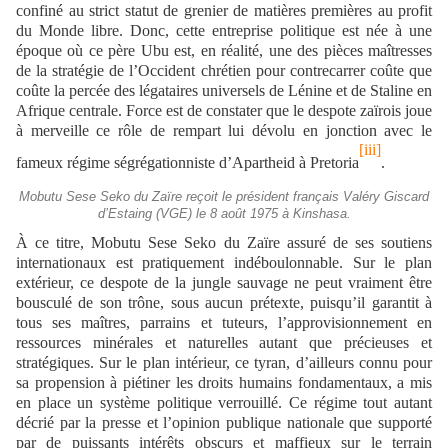
confiné au strict statut de grenier de matières premières au profit
du Monde libre. Donc, cette entreprise politique est née à une
époque où ce père Ubu est, en réalité, une des pièces maîtresses
de la stratégie de l’Occident chrétien pour contrecarrer coûte que
coûte la percée des légataires universels de Lénine et de Staline en
Afrique centrale. Force est de constater que le despote zaïrois joue
à merveille ce rôle de rempart lui dévolu en jonction avec le
[iii]
fameux régime ségrégationniste d’Apartheid à Pretoria
.
Mobutu Sese Seko du Zaïre reçoit le président français Valéry Giscard
d’Estaing (VGE) le 8 août 1975 à Kinshasa.
À ce titre, Mobutu Sese Seko du Zaïre assuré de ses soutiens
internationaux est pratiquement indéboulonnable. Sur le plan
extérieur, ce despote de la jungle sauvage ne peut vraiment être
bousculé de son trône, sous aucun prétexte, puisqu’il garantit à
tous ses maîtres, parrains et tuteurs, l’approvisionnement en
ressources minérales et naturelles autant que précieuses et
stratégiques. Sur le plan intérieur, ce tyran, d’ailleurs connu pour
sa propension à piétiner les droits humains fondamentaux, a mis
en place un système politique verrouillé. Ce régime tout autant
décrié par la presse et l’opinion publique nationale que supporté
par de puissants intérêts obscurs et maffieux sur le terrain