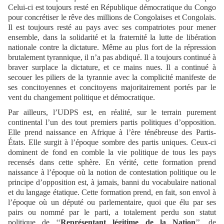
Celui-ci est toujours resté en République démocratique du Congo
pour concrétiser le rêve des millions de Congolaises et Congolais.
Il est toujours resté au pays avec ses compatriotes pour mener
ensemble, dans la solidarité et la fraternité la lutte de libération
nationale contre la dictature. Même au plus fort de la répression
brutalement tyrannique, il n’a pas abdiqué. Il a toujours continué à
braver surplace la dictature, et ce mains nues. Il a continué à
secouer les piliers de la tyrannie avec la complicité manifeste de
ses concitoyennes et concitoyens majoritairement portés par le
vent du changement politique et démocratique.
Par ailleurs, l’UDPS est, en réalité, sur le terrain purement
continental l’un des tout premiers partis politiques d’opposition.
Elle prend naissance en Afrique à l’ère ténébreuse des Partis-
États. Elle surgit à l’époque sombre des partis uniques. Ceux-ci
dominent de fond en comble la vie politique de tous les pays
recensés dans cette sphère. En vérité, cette formation prend
naissance à l’époque où la notion de contestation politique ou le
principe d’opposition est, à jamais, banni du vocabulaire national
et du langage étatique. Cette formation prend, en fait, son envol à
l’époque où un député ou parlementaire, quoi que élu par ses
pairs ou nommé par le parti, a totalement perdu son statut
politique de ‘‘
Représentant légitime de la Nation
’’, de