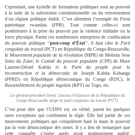
Cependant, une kyrielle de formations politiques sont au pouvoir
à la suite de la subversion constitutionnelle ou du renversement
d’un régime politique établi. C’est sûrement l’exemple du Front
patriotique rwandais (FPR). Tout comme celles-ci sont
postérieures à la prise du pouvoir par la violence militaire ou la
force physique. Parmi ces nombreuses entreprises de confiscation
du pouvoir politique ‘‘
post-coup d’État
’’, il faut citer le
Parti
congolais du travail
(PCT) en République du Congo-Brazzaville,
le
Mouvement populaire de la révolution
(MPR) de Mobutu Sese
Seko du Zaïre,
le Comité du pouvoir populaire
(CPP) de Mzee
Laurent-Désiré Kabila et
le Parti du peuple pour la
reconstruction et la démocratie
de Joseph Kabila Kabange
(PPRD) en République démocratique du Congo (RDC), le
Rassemblement du peuple togolais
(RPT) au Togo, etc.
Le général-président Denis Sassou N’Guesso de la République du
Congo-Brazzaville dirige le parti congolais du travail (PCT).
C’est pour dire que l’UDPS est, en vérité, parmi les quelques
rares exceptions qui confirment la règle. Elle fait partie de ces
mouvements politiques qui conquièrent haut la main le pouvoir
par la voie démocratique des urnes. Il y a lieu de remarquer que
cette conquête s’opère après avoir pratiquement galéré,