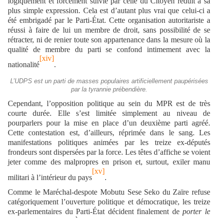
logiquement et forcément suivie par celle du Citoyen réduit à sa
plus simple expression. Cela est d’autant plus vrai que celui-ci a
été embrigadé par le Parti-État. Cette organisation autoritariste a
réussi à faire de lui un membre de droit, sans possibilité de se
rétracter, ni de renier toute son appartenance dans la mesure où la
qualité de membre du parti se confond intimement avec la
[xiv]
nationalité
.
L’UDPS est un parti de masses populaires artificiellement paupérisées
par la tyrannie prébendière.
Cependant, l’opposition politique au sein du MPR est de très
courte durée. Elle s’est limitée simplement au niveau de
pourparlers pour la mise en place d’un deuxième parti agréé.
Cette contestation est, d’ailleurs, réprimée dans le sang. Les
manifestations politiques animées par les treize ex-députés
frondeurs sont dispersées par la force. Les têtes d’affiche se voient
jeter comme des malpropres en prison et, surtout, exiler manu
[xv]
militari à l’intérieur du pays
.
Comme le Maréchal-despote Mobutu Sese Seko du Zaïre refuse
catégoriquement l’ouverture politique et démocratique, les treize
ex-parlementaires du Parti-État décident finalement de
porter le