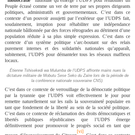
‘‘
monocratie
’’ nationale qu’émerge l’UDPS pour réhabiliter un
Peuple écrasé comme un ver de terre par ses propres dirigeants
politiques, administratifs et gouvernementaux. C’est dans ce
contexte d’un pouvoir assujetti par l’extérieur que l’UDPS fait,
soudainement, irruption pour réhabiliter une indépendance
nationale bâillonnée par des forces rétrogrades au détriment d’une
population réduite à sa plus simple expression. C’est dans ce
contexte d’un système politique s’arc-boutant sur des relais
purement internes et des solidarités nationales qu’apparaît,
subitement, l’UDPS pour démanteler tous les réseaux maffieux
locaux.
Étienne Tshisekedi wa Mulumba de l’UDPS affronte mains nues la
dictature militaire de Mobutu Sese Seko du Zaïre lors de la période de
la conférence nationale souveraine CNS).
C’est dans ce contexte de verrouillage de la démocratie politique
par la tyrannie que l’UDPS voit effectivement le jour pour
remettre naturellement sur les rails la souveraineté populaire en
tant que fondement de la liberté au sein de la société politique.
C’est dans ce contexte de réclamation des droits démocratiques et
libertés publiques républicaines que l’UDPS émerge
définitivement pour promouvoir le progrès social en tant que
[vi]