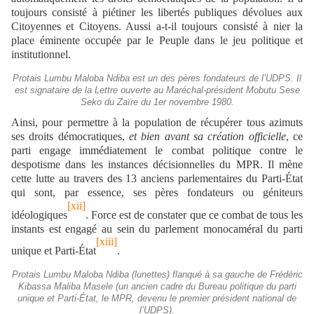
toujours consisté à piétiner les libertés publiques dévolues aux
Citoyennes et Citoyens. Aussi a-t-il toujours consisté à nier la
place éminente occupée par le Peuple dans le jeu politique et
institutionnel.
Protais Lumbu Maloba Ndiba est un des pères fondateurs de l’UDPS. Il
est signataire de la Lettre ouverte au Maréchal-président Mobutu Sese
Seko du Zaïre du 1er novembre 1980.
Ainsi, pour permettre à la population de récupérer tous azimuts
ses droits démocratiques,
et bien avant sa création officielle
, ce
parti engage immédiatement le combat politique contre le
despotisme dans les instances décisionnelles du MPR. Il mène
cette lutte au travers des 13 anciens parlementaires du Parti-État
qui sont, par essence, ses pères fondateurs ou géniteurs
[xii]
idéologiques
. Force est de constater que ce combat de tous les
instants est engagé au sein du parlement monocaméral du parti
[xiii]
unique et Parti-État
.
Protais Lumbu Maloba Ndiba (lunettes) flanqué à sa gauche de Frédéric
Kibassa Maliba Masele (un ancien cadre du Bureau politique du parti
unique et Parti-État, le MPR, devenu le premier président national de
l’UDPS).