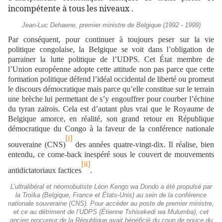
incompétente à tous les niveaux
.
Jean-Luc Dehaene, premier ministre de Belgique (1992 - 1999)
Par conséquent, pour continuer à toujours peser sur la vie
politique congolaise, la Belgique se voit dans l’obligation de
parrainer la lutte politique de l’UDPS. Cet État membre de
l’Union européenne adopte cette attitude non pas parce que cette
formation politique défend l’idéal occidental de liberté ou promeut
le discours démocratique mais parce qu’elle constitue sur le terrain
une brèche lui permettant de s’y engouffrer pour courber l’échine
du tyran zaïrois. Cela est d’autant plus vrai que le Royaume de
Belgique amorce, en réalité, son grand retour en République
démocratique du Congo à la faveur de la conférence nationale
[i]
souveraine (CNS)
des années quatre-vingt-dix. Il réalise, bien
entendu, ce come-back inespéré sous le couvert de mouvements
[ii]
antidictatoriaux factices
.
L’ultralibéral et néomobutiste Léon Kengo wa Dondo a été propulsé par
la Troïka (Belgique, France et États-Unis) au sein de la conférence
nationale souveraine (CNS). Pour accéder au poste de premier ministre,
et ce au détriment de l’UDPS (Étienne Tshisekedi wa Mulumba), cet
ancien procureur de la République avait bénéficié du coup de pouce du