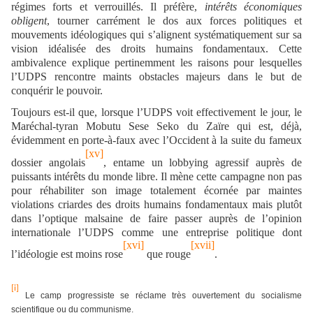
régimes forts et verrouillés. Il préfère,
intérêts économiques
obligent
, tourner carrément le dos aux forces politiques et
mouvements idéologiques qui s’alignent systématiquement sur sa
vision idéalisée des droits humains fondamentaux. Cette
ambivalence explique pertinemment les raisons pour lesquelles
l’UDPS rencontre maints obstacles majeurs dans le but de
conquérir le pouvoir.
Toujours est-il que, lorsque l’UDPS voit effectivement le jour, le
Maréchal-tyran Mobutu Sese Seko du Zaïre qui est, déjà,
évidemment en porte-à-faux avec l’Occident à la suite du fameux
[xv]
dossier angolais
, entame un lobbying agressif auprès de
puissants intérêts du monde libre. Il mène cette campagne non pas
pour réhabiliter son image totalement écornée par maintes
violations criardes des droits humains fondamentaux mais plutôt
dans l’optique malsaine de faire passer auprès de l’opinion
internationale l’UDPS comme une entreprise politique dont
[xvi]
[xvii]
l’idéologie est moins rose
que rouge
.
[i]
Le camp progressiste se réclame très ouvertement du socialisme
scientifique ou du communisme.