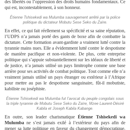
des libertés ou l’oppression des droits humains fondamentaux. Ce
qui est, incontestablement, à son honneur.
Étienne Tshisekedi wa Mulumba sauvagement arrêté par la police
politique du dictateur Mobutu Sese Seko du Zaïre.
En effet, ce qui fait réellement sa spécificité et sa saine réputation,
l’UDPS n’a jamais porté des gants de boxe afin de combattre la
dictature. Cette formation avant-gardiste a vraiment lutté contre la
tyrannie mains nues. Elle a évidemment lutté contre le despotisme
de manière pacifique et non-violente. De plus, cette entreprise
politique qui s’appuie substantiellement sur les idéaux de liberté et
de justice, n’a jamais utilisé un pays limitrophe comme une base
arrière pour ses activités de combat politique. Tout comme elle n’a
vraiment jamais utilisé un pays étranger ou extérieur à l’Afrique
pour mettre au pas le despotisme sanguinaire, fût-il mobutiste,
kabiliste ou joséphiste.
Étienne Tshisekedi wa Mulumba fut l’avocat du peuple congolais sous
la triple tyrannie de Mobutu Sese Seko du Zaïre, Mzee Laurent-Désiré
Kabila et Joseph Kabila Kabange.
En outre, son leader charismatique
Étienne Tshisekedi wa
Mulumba
ne s’est jamais exilé à l’extérieur du pays afin de
mener sa lutte politique en faveur du changement démocratique.