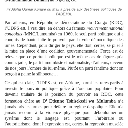
Pr Alpha Oumar Konaré du Mali a présidé aux destinées politiques de
l’ADEMA.
Par ailleurs, en République démocratique du Congo (RDC),
l’UDPS est, à vrai dire, en dehors du fameux
mouvement national
congolais
(MNC/Lumumba) en 1960, le seul parti politique qui a
conquis de haute lutte le pouvoir par la voie démocratique des
urnes. Cependant, pour diriger le pays, elle doit, certes, se plier à
la mise en place d’une coalition gouvernementale. Force est de
relever que ce portrait politique est le même cas de figure qu’a
connu, jadis, le parti lumumbiste et nationaliste, d’ailleurs, devenu
de nos jours l’ombre de lui-même. Plutôt un parti fantôme dont on
perçoit à peine la silhouette…
Ce qui est clair, l’UDPS est, en Afrique, parmi les rares partis à
investir le pouvoir politique grâce à l’onction populaire. Pour
devenir titulaire de la position du pouvoir en RDC, cette
r
formation chère au D
Étienne Tshisekedi wa Mulumba
n’a
jamais pris les armes pour défaire un régime despotique. Elle n’a
jamais recouru à la violence physique pour déboulonner un
système dont le langage est, pourtant, l’arbitraire ou
l’autoritarisme, dont l’expression est, certes, la répression musclée