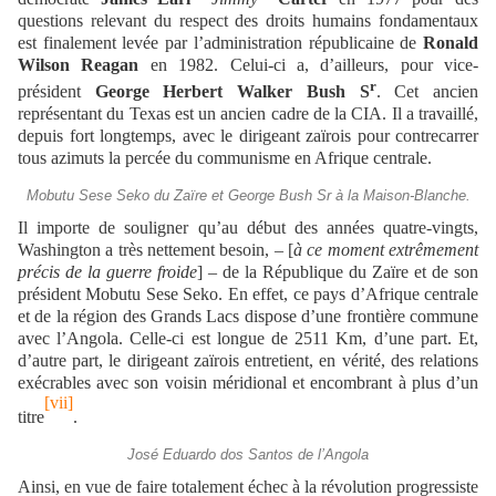
questions relevant du respect des droits humains fondamentaux
est finalement levée par l’administration républicaine de
Ronald
Wilson Reagan
en 1982. Celui-ci a, d’ailleurs, pour vice-
r
président
George Herbert Walker Bush S
. Cet ancien
représentant du Texas est un ancien cadre de la CIA. Il a travaillé,
depuis fort longtemps, avec le dirigeant zaïrois pour contrecarrer
tous azimuts la percée du communisme en Afrique centrale.
Mobutu Sese Seko du Zaïre et George Bush Sr à la Maison-Blanche.
Il importe de souligner qu’au début des années quatre-vingts,
Washington a très nettement besoin, – [
à ce moment extrêmement
précis de la guerre froide
] – de la République du Zaïre et de son
président Mobutu Sese Seko. En effet, ce pays d’Afrique centrale
et de la région des Grands Lacs dispose d’une frontière commune
avec l’Angola. Celle-ci est longue de 2511 Km, d’une part. Et,
d’autre part, le dirigeant zaïrois entretient, en vérité, des relations
exécrables avec son voisin méridional et encombrant à plus d’un
[vii]
titre
.
José Eduardo dos Santos de l’Angola
Ainsi, en vue de faire totalement échec à la révolution progressiste