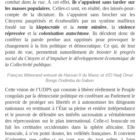
combat dans la rue
. À cet effet,
ils s’appuient sans tarder sur
les masses populaires
. Celles-ci sont, en réalité, des laissés-pour-
compte de la dictature. Ils s’appuient sans brocher sur les
Citoyens paupérisés et écrabouillés par un système maffieux
fondé sur la
kleptocratie
et la
rente minière
, la
violence
répressive
et la
colonisation autochtone
. Ils décident donc de
conférer la parole perdue aux opprimés pour provoquer le
changement à la fois politique et démocratique. Ce qui, de leur
point de vue, permettrait naturellement
de booster le progrès
social du Citoyen et d’impulser le développement économique de
la Collectivité publique
.
François Mitterrand entouré de Hassan II du Maroc et d’El Hadj Omar
Bongo Ondimba du Gabon.
Cette vision de l’UDPS qui consiste à libérer réellement le Peuple
congolais par la démocratie politique en conférant au Parlement le
pouvoir de protéger ses libertés et à autonomiser les dirigeants
nationaux en restituant à l’État sa pleine et entière indépendance
et le pouvoir de défendre ses intérêts sacrosaints a véritablement
des répercussions sur le plan international. Celle-ci bouscule en
fait les certitudes occidentales dans la sphère africaine. Elle
bouscule, à n’en point douter, les velléités françaises. Il convient
d’admettre que celles-ci ne sont pas du tout prêtes à faire