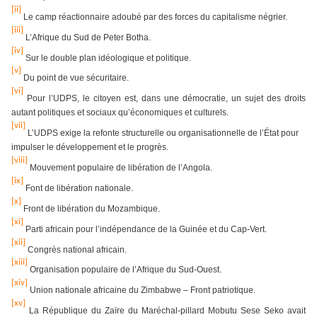
[ii]
Le camp réactionnaire adoubé par des forces du capitalisme négrier.
[iii]
L’Afrique du Sud de Peter Botha.
[iv]
Sur le double plan idéologique et politique.
[v]
Du point de vue sécuritaire.
[vi]
Pour l’UDPS, le citoyen est, dans une démocratie, un sujet des droits
autant politiques et sociaux qu’économiques et culturels.
[vii]
L’UDPS exige la refonte structurelle ou organisationnelle de l’État pour
impulser le développement et le progrès.
[viii]
Mouvement populaire de libération de l’Angola.
[ix]
Font de libération nationale.
[x]
Front de libération du Mozambique.
[xi]
Parti africain pour l’indépendance de la Guinée et du Cap-Vert.
[xii]
Congrès national africain.
[xiii]
Organisation populaire de l’Afrique du Sud-Ouest.
[xiv]
Union nationale africaine du Zimbabwe – Front patriotique.
[xv]
La République du Zaïre du Maréchal-pillard Mobutu Sese Seko avait