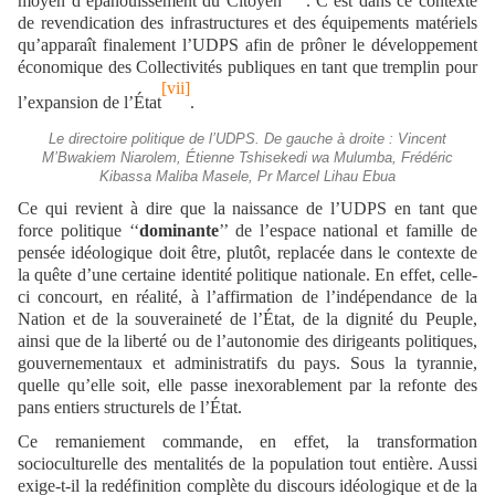
moyen d’épanouissement du Citoyen
. C’est dans ce contexte
de revendication des infrastructures et des équipements matériels
qu’apparaît finalement l’UDPS afin de prôner le développement
économique des Collectivités publiques en tant que tremplin pour
[vii]
l’expansion de l’État
.
Le directoire politique de l’UDPS. De gauche à droite : Vincent
M’Bwakiem Niarolem, Étienne Tshisekedi wa Mulumba, Frédéric
Kibassa Maliba Masele, Pr Marcel Lihau Ebua
Ce qui revient à dire que la naissance de l’UDPS en tant que
force politique ‘‘
dominante
’’ de l’espace national et famille de
pensée idéologique doit être, plutôt, replacée dans le contexte de
la quête d’une certaine identité politique nationale. En effet, celle-
ci concourt, en réalité, à l’affirmation de l’indépendance de la
Nation et de la souveraineté de l’État, de la dignité du Peuple,
ainsi que de la liberté ou de l’autonomie des dirigeants politiques,
gouvernementaux et administratifs du pays. Sous la tyrannie,
quelle qu’elle soit, elle passe inexorablement par la refonte des
pans entiers structurels de l’État.
Ce remaniement commande, en effet, la transformation
socioculturelle des mentalités de la population tout entière. Aussi
exige-t-il la redéfinition complète du discours idéologique et de la