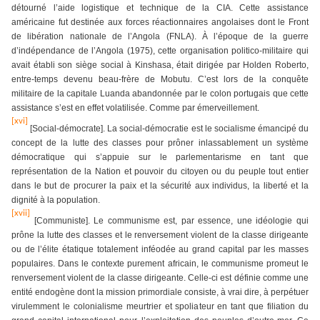
détourné l’aide logistique et technique de la CIA. Cette assistance
américaine fut destinée aux forces réactionnaires angolaises dont le Front
de libération nationale de l’Angola (FNLA). À l’époque de la guerre
d’indépendance de l’Angola (1975), cette organisation politico-militaire qui
avait établi son siège social à Kinshasa, était dirigée par Holden Roberto,
entre-temps devenu beau-frère de Mobutu. C’est lors de la conquête
militaire de la capitale Luanda abandonnée par le colon portugais que cette
assistance s’est en effet volatilisée. Comme par émerveillement.
[xvi]
[Social-démocrate]. La social-démocratie est le socialisme émancipé du
concept de la lutte des classes pour prôner inlassablement un système
démocratique qui s’appuie sur le parlementarisme en tant que
représentation de la Nation et pouvoir du citoyen ou du peuple tout entier
dans le but de procurer la paix et la sécurité aux individus, la liberté et la
dignité à la population.
[xvii]
[Communiste]. Le communisme est, par essence, une idéologie qui
prône la lutte des classes et le renversement violent de la classe dirigeante
ou de l’élite étatique totalement inféodée au grand capital par les masses
populaires. Dans le contexte purement africain, le communisme promeut le
renversement violent de la classe dirigeante. Celle-ci est définie comme une
entité endogène dont la mission primordiale consiste, à vrai dire, à perpétuer
virulemment le colonialisme meurtrier et spoliateur en tant que filiation du