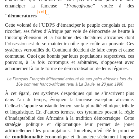
émanciper la fameuse ‘‘
Françafrique
’’ vouée à des
[xvi]
‘‘
démocratures
’’.
Cette volonté de l’UDPS d’émanciper le peuple congolais et, par
ricochet, ses frères d’Afrique par voie de démocratie se heurte à
l’incompréhension et la boulimie des dictatures africaines dont
l’obsession est de se maintenir coûte que coûte au pouvoir. Ces
systèmes verrouillés du Continent décident de faire corps et cause
commune. Quoi que honnis par leurs populations respectives, ces
pouvoirs, à la fois corrompus et arbitraires, s’opposent avec
acharnement à toute forme de démocratisation de leurs régimes.
Le Français François Mitterrand entouré de ses pairs africains lors du
16e sommet franco-africain tenu à La Baule, le 20 juin 1990
À cet égard, ces systèmes despotiques qui ne s’inscrivent plus
dans l’air du temps, évoquent la fameuse exception africaine.
Celle-ci s’appuie substantiellement sur la pluralité ethnique, tribale
et linguistique. En d’autres termes, ces tyrannies posent la règle
d’inadaptabilité des Africains à la tradition démocratique. Cette
stratégie politique et diplomatique leur permet de jouer
artificiellement les prolongations. Toutefois, n’eût été le principe
de
conditionnalité
économique et financière sèchement imposé