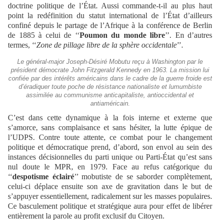
doctrine politique de l’État. Aussi commande-t-il au plus haut
point la redéfinition du statut international de l’État d’ailleurs
confiné depuis le partage de l’Afrique à la conférence de Berlin
de 1885 à celui de ‘‘
Poumon du monde libre
’’. En d’autres
termes, ‘‘
Zone de pillage libre de la sphère occidentale
’’.
Le général-major Joseph-Désiré Mobutu reçu à Washington par le
président démocrate John Fitzgerald Kennedy en 1963. La mission lui
confiée par des intérêts américains dans le cadre de la guerre froide est
d’éradiquer toute poche de résistance nationaliste et lumumbiste
assimilée au communisme anticapitaliste, antioccidental et
antiaméricain.
C’est dans cette dynamique à la fois interne et externe que
s’amorce, sans complaisance et sans hésiter, la lutte épique de
l’UDPS. Contre toute attente, ce combat pour le changement
politique et démocratique prend, d’abord, son envol au sein des
instances décisionnelles du parti unique ou Parti-État qu’est sans
nul doute le MPR, en 1979. Face au refus catégorique du
‘‘
despotisme éclairé
’’ mobutiste de se saborder complètement,
celui-ci déplace ensuite son axe de gravitation dans le but de
s’appuyer essentiellement, radicalement sur les masses populaires.
Ce basculement politique et stratégique aura pour effet de libérer
entièrement la parole au profit exclusif du Citoyen.