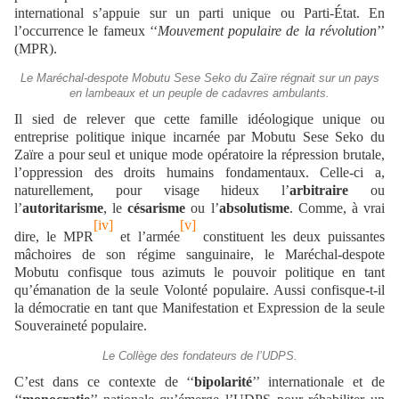
international s’appuie sur un parti unique ou Parti-État. En
l’occurrence le fameux ‘‘
Mouvement populaire de la révolution
’’
(MPR).
Le Maréchal-despote Mobutu Sese Seko du Zaïre régnait sur un pays
en lambeaux et un peuple de cadavres ambulants.
Il sied de relever que cette famille idéologique unique ou
entreprise politique inique incarnée par Mobutu Sese Seko du
Zaïre a pour seul et unique mode opératoire la répression brutale,
l’oppression des droits humains fondamentaux. Celle-ci a,
naturellement, pour visage hideux l’
arbitraire
ou
l’
autoritarisme
, le
césarisme
ou l’
absolutisme
. Comme, à vrai
[iv]
[v]
dire, le MPR
et l’armée
constituent les deux puissantes
mâchoires de son régime sanguinaire, le Maréchal-despote
Mobutu confisque tous azimuts le pouvoir politique en tant
qu’émanation de la seule Volonté populaire. Aussi confisque-t-il
la démocratie en tant que Manifestation et Expression de la seule
Souveraineté populaire.
Le Collège des fondateurs de l’UDPS.
C’est dans ce contexte de ‘‘
bipolarité
’’ internationale et de