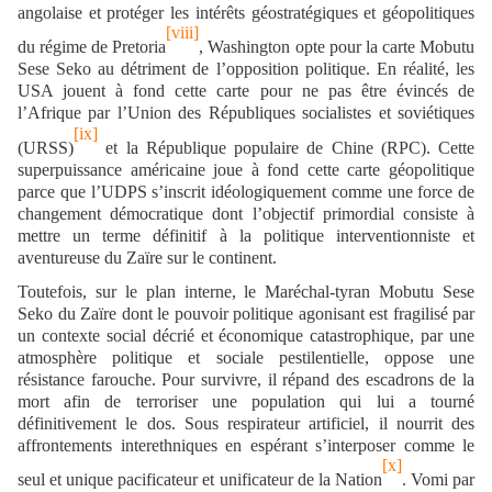
angolaise et protéger les intérêts géostratégiques et géopolitiques
[viii]
du régime de Pretoria
, Washington opte pour la carte Mobutu
Sese Seko au détriment de l’opposition politique. En réalité, les
USA jouent à fond cette carte pour ne pas être évincés de
l’Afrique par l’Union des Républiques socialistes et soviétiques
[ix]
(URSS)
et la République populaire de Chine (RPC). Cette
superpuissance américaine joue à fond cette carte géopolitique
parce que l’UDPS s’inscrit idéologiquement comme une force de
changement démocratique dont l’objectif primordial consiste à
mettre un terme définitif à la politique interventionniste et
aventureuse du Zaïre sur le continent.
Toutefois, sur le plan interne, le Maréchal-tyran Mobutu Sese
Seko du Zaïre dont le pouvoir politique agonisant est fragilisé par
un contexte social décrié et économique catastrophique, par une
atmosphère politique et sociale pestilentielle, oppose une
résistance farouche. Pour survivre, il répand des escadrons de la
mort afin de terroriser une population qui lui a tourné
définitivement le dos. Sous respirateur artificiel, il nourrit des
affrontements interethniques en espérant s’interposer comme le
[x]
seul et unique pacificateur et unificateur de la Nation
. Vomi par