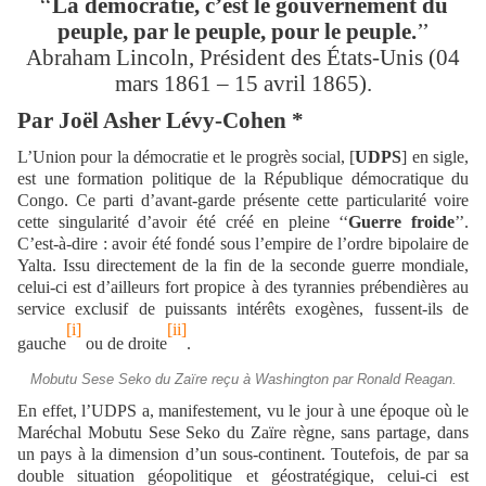
‘‘
La démocratie, c’est le gouvernement du
peuple, par le peuple, pour le peuple.
’’
Abraham Lincoln, Président des États-Unis (04
mars 1861 – 15 avril 1865).
Par Joël Asher Lévy-Cohen *
L’Union pour la démocratie et le progrès social, [
UDPS
] en sigle,
est une formation politique de la République démocratique du
Congo. Ce parti d’avant-garde présente cette particularité voire
cette singularité d’avoir été créé en pleine ‘‘
Guerre froide
’’.
C’est-à-dire : avoir été fondé sous l’empire de l’ordre bipolaire de
Yalta. Issu directement de la fin de la seconde guerre mondiale,
celui-ci est d’ailleurs fort propice à des tyrannies prébendières au
service exclusif de puissants intérêts exogènes, fussent-ils de
[i]
[ii]
gauche
ou de droite
.
Mobutu Sese Seko du Zaïre reçu à Washington par Ronald Reagan.
En effet, l’UDPS a, manifestement, vu le jour à une époque où le
Maréchal Mobutu Sese Seko du Zaïre règne, sans partage, dans
un pays à la dimension d’un sous-continent. Toutefois, de par sa
double situation géopolitique et géostratégique, celui-ci est