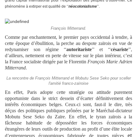
grand capital international pour l’exploitation des peuples d’outre-mer. Ce
phénomène à extirper est qualifié de ‘‘
néocolonialisme
’’.
François Mitterrand.
Comme par enchantement, le premier pays occidental à tendre, à
cette époque d’ébullition, la perche au despote zaïrois en vue de
redynamiser son régime ‘‘
autoritariste
’’ et ‘‘
césariste
’’,
d’ailleurs, nettement en perte de vitesse sur le plan intérieur, c’est
la France socialiste dirigée par le Florentin
François Marie Adrien
Mitterrand
.
La rencontre de François Mitterrand et Mobutu Sese Seko pour sceller
l'amitié franco-zaïroise
En effet, Paris adopte cette stratégie ou attitude purement
opportuniste dans le strict dessein d’écarter définitivement des
intérêts économiques belges. Ceux-ci sont, faut-il le dire, très
déçus des politiques publiques prônées par le Maréchal-dictateur
Mobutu Sese Seko du Zaïre. En effet, le tyran zaïrois a la
fâcheuse habitude de déposséder les forces économiques
étrangères de leurs outils de production au profit d’une élite locale
 et 
d’entrepreneurs économiques fabriquée de toutes pièces