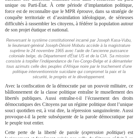
unique ou Parti-État. À cette période d’implantation politique,
force est de reconnaître que le MPR éprouve, dans sa stratégie de
conquête territoriale et d’assimilation idéologique, de sérieuses
difficultés à rassembler les citoyens, à fédérer la population autour
de son projet étatique et national.
Renversant le système constitutionnel incarné par Joseph Kasa-Vubu,
le lieutenant-général Joseph-Désiré Mobutu accède à la magistrature
suprême le 24 novembre 1965 avec l’aide de l’ancienne puissance
coloniale belge, du Département d'État US et de la CIA. Sa mission
consiste à torpiller l’indépendance de l’ex-Congo-Belge et à démanteler
tous azimuts celle des peuples d’Afrique noire par le truchement d’une
politique interventionniste suicidaire qui compromet la paix et la
sécurité, le progrès et le développement.
Avec la confiscation de la démocratie par un pouvoir militaire, ce
bâillonnement de la classe politique entraîne le musellement des
libertés publiques. Aussi entraîne-t-il l’écrasement des droits
démocratiques des Citoyens par un régime politique dont l’unique
souci quotidien est, à vrai dire, la répression sanguinolente. Aussi
provoque-t-il la perte subséquente de la parole démocratique par
le peuple tout entier.
Cette perte de la liberté de parole (
expression politique
) est