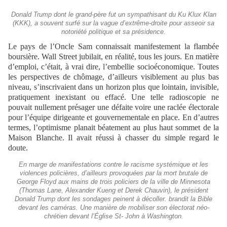
Donald Trump dont le grand-père fut un sympathisant du Ku Klux Klan
(KKK), a souvent surfé sur la vague d’extrême-droite pour asseoir sa
notoriété politique et sa présidence.
Le pays de l’Oncle Sam connaissait manifestement la flambée
boursière. Wall Street jubilait, en réalité, tous les jours. En matière
d’emploi, c’était, à vrai dire, l’embellie socioéconomique. Toutes
les perspectives de chômage, d’ailleurs visiblement au plus bas
niveau, s’inscrivaient dans un horizon plus que lointain, invisible,
pratiquement inexistant ou effacé. Une telle radioscopie ne
pouvait nullement présager une défaite voire une raclée électorale
pour l’équipe dirigeante et gouvernementale en place. En d’autres
termes, l’optimisme planait béatement au plus haut sommet de la
Maison Blanche. Il avait réussi à chasser du simple regard le
doute.
En marge de manifestations contre le racisme systémique et les
violences policières, d’ailleurs provoquées par la mort brutale de
George Floyd aux mains de trois policiers de la ville de Minnesota
(Thomas Lane, Alexander Kueng et Derek Chauvin), le président
Donald Trump dont les sondages peinent à décoller. brandit la Bible
devant les caméras. Une manière de mobiliser son électorat néo-
chrétien devant l’Église St- John à Washington.