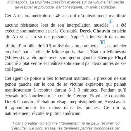
Minneapolis. La trop forte pression exercée sur sa victime l’empêche
de respirer et provoque, par conséquent, un arrêt cardiaque.
Cet Africain-américain de 46 ans qui n’a absolument manifesté
[i]
aucune résistance lors de son interpellation musclée
, a été
exécuté sommairement par le Constable
Derek Chauvin
en plein
air. Au vu et au su des passants. Appelé à intervenir dans une
[ii]
affaire d’un billet de 20 $ utilisé dans un commerce
, ce policier
employé par la ville de Minneapolis, dans l’État du Minnesota
(Midwest), a étranglé avec son genou gauche
George Floyd
couché à plat-ventre et maîtrisé solidement par deux autres de ses
collègues.
Cet agent de police a très fortement maintenu la pression de son
genou gauche sur le cou de sa victime expiatoire qui peinait
manifestement à respirer durant 8 à 9 minutes. Pendant qu’il
écrasait très lourdement le cou de George Floyd, le constable
Derek Chauvin affichait un visage méphistophélique. Aussi avait-
il apparemment les mains dans les poches. Ce qui a,
naturellement, révolté le public américain.
''I can’t breathe'' qui signifie littéralement ''je ne peux respirer'' ou
''j’étouffe''. Ce sont, en fait, les dernières paroles prononcées par