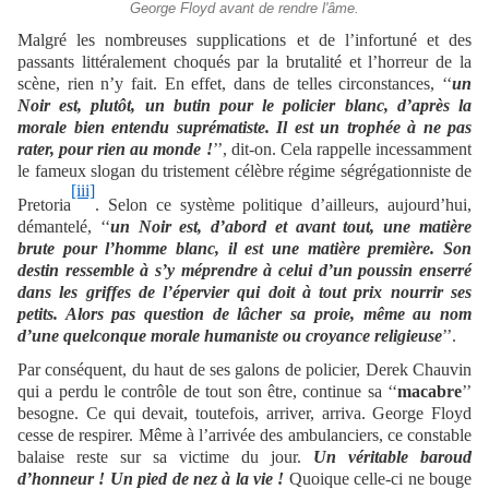
George Floyd avant de rendre l'âme.
Malgré les nombreuses supplications et de l’infortuné et des
passants littéralement choqués par la brutalité et l’horreur de la
scène, rien n’y fait. En effet, dans de telles circonstances, ‘‘
un
Noir est, plutôt, un butin pour le policier blanc, d’après la
morale bien entendu suprématiste. Il est un trophée à ne pas
rater, pour rien au monde !
’’, dit-on. Cela rappelle incessamment
le fameux slogan du tristement célèbre régime ségrégationniste de
[iii]
Pretoria
. Selon ce système politique d’ailleurs, aujourd’hui,
démantelé, ‘‘
un Noir est, d’abord et avant tout, une matière
brute pour l’homme blanc, il est une matière première. Son
destin ressemble à s’y méprendre à celui d’un poussin enserré
dans les griffes de l’épervier qui doit à tout prix nourrir ses
petits. Alors pas question de lâcher sa proie, même au nom
d’une quelconque morale humaniste ou croyance religieuse
’’.
Par conséquent, du haut de ses galons de policier, Derek Chauvin
qui a perdu le contrôle de tout son être, continue sa ‘‘
macabre
’’
besogne. Ce qui devait, toutefois, arriver, arriva. George Floyd
cesse de respirer. Même à l’arrivée des ambulanciers, ce constable
balaise reste sur sa victime du jour.
Un véritable baroud
d’honneur ! Un pied de nez à la vie !
Quoique celle-ci ne bouge