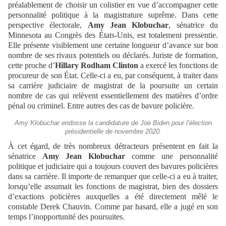
préalablement de choisir un colistier en vue d’accompagner cette
personnalité politique à la magistrature suprême. Dans cette
perspective électorale,
Amy Jean Klobuchar
, sénatrice du
Minnesota au Congrès des États-Unis, est totalement pressentie.
Elle présente visiblement une certaine longueur d’avance sur bon
nombre de ses rivaux potentiels ou déclarés. Juriste de formation,
cette proche d’
Hillary Rodham Clinton
a exercé les fonctions de
procureur de son État. Celle-ci a eu, par conséquent, à traiter dans
sa carrière judiciaire de magistrat de la poursuite un certain
nombre de cas qui relèvent essentiellement des matières d’ordre
pénal ou criminel. Entre autres des cas de bavure policière.
Amy Klobuchar endosse la candidature de Joe Biden pour l’élection
présidentielle de novembre 2020.
À cet égard, de très nombreux détracteurs présentent en fait la
sénatrice
Amy Jean Klobuchar
comme une personnalité
politique et judiciaire qui a toujours couvert des bavures policières
dans sa carrière. Il importe de remarquer que celle-ci a eu à traiter,
lorsqu’elle assumait les fonctions de magistrat, bien des dossiers
d’exactions policières auxquelles a été directement mêlé le
constable Derek Chauvin. Comme par hasard, elle a jugé en son
temps l’inopportunité des poursuites.