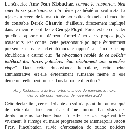
La sénatrice
Amy Jean Klobuchar
,
comme le rapportent bien
entendu ses pourfendeurs
, n’a même pas hésité un seul instant à
rejeter du revers de la main toute poursuite criminelle à l’encontre
du constable
Derek Chauvin
, d’ailleurs,
directement impliqué
dans le meurtre sordide de
George Floyd
. Force est de constater
qu’elle a apporté un démenti formel à tous ces propos jugés
maladroits. Par contre, cette personnalité politique évidemment
pressentie dans le ticket démocrate opposé au fameux camp
républicain a estimé que ‘‘
la révocation rapide de ce policier
indélicat des forces policières était résolument une première
étape
’’.
Dans cette circonstance dramatique, cette peine
administrative est-elle évidemment suffisante même si elle
demeure réellement un pas dans la bonne direction ?
Amy Klobuchar a de très fortes chances de rejoindre le ticket
démocrate pour l’élection de novembre 2020.
Cette déclaration, certes, irritante en soi n’a point du tout manqué
de mettre dans tous leurs états d’âme nombre d’activistes des
droits humains fondamentaux. En effet, ceux-ci espèrent très
vivement, à l’image du maire progressiste de Minneapolis
Jacob
Frey
, l’inculpation suivie d’arrestation de quatre policiers