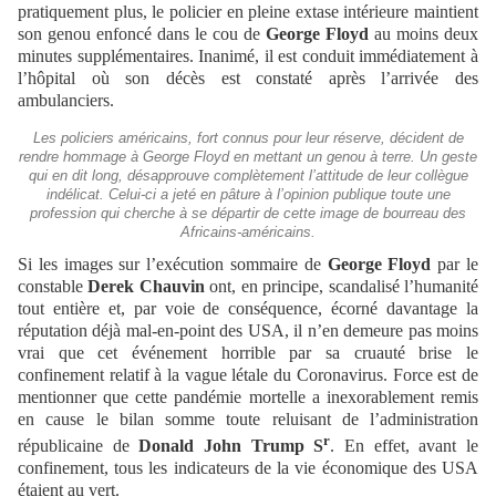
pratiquement plus, le policier en pleine extase intérieure maintient
son genou enfoncé dans le cou de
George Floyd
au moins deux
minutes supplémentaires. Inanimé, il est conduit immédiatement à
l’hôpital où son décès est constaté après l’arrivée des
ambulanciers.
Les policiers américains, fort connus pour leur réserve, décident de
rendre hommage à George Floyd en mettant un genou à terre. Un geste
qui en dit long, désapprouve complètement l’attitude de leur collègue
indélicat. Celui-ci a jeté en pâture à l’opinion publique toute une
profession qui cherche à se départir de cette image de bourreau des
Africains-américains.
Si les images sur l’exécution sommaire de
George Floyd
par le
constable
Derek Chauvin
ont, en principe, scandalisé l’humanité
tout entière et, par voie de conséquence, écorné davantage la
réputation déjà mal-en-point des USA, il n’en demeure pas moins
vrai que cet événement horrible par sa cruauté brise le
confinement relatif à la vague létale du Coronavirus. Force est de
mentionner que cette pandémie mortelle a inexorablement remis
en cause le bilan somme toute reluisant de l’administration
r
républicaine de
Donald John Trump S
. En effet, avant le
confinement, tous les indicateurs de la vie économique des USA
étaient au vert.