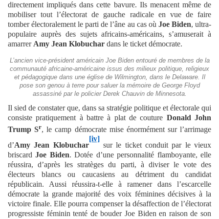
directement impliqués dans cette bavure. Ils menacent même de
mobiliser tout l’électorat de gauche radicale en vue de faire
tomber électoralement le parti de l’âne au cas où
Joe Biden
, ultra-
populaire auprès des sujets africains-américains, s’amuserait à
amarrer
Amy Jean Klobuchar
dans le ticket démocrate.
L’ancien vice-président américain Joe Biden entouré de membres de la
communauté africaine-américaine issus des milieux politique, religieux
et pédagogique dans une église de Wilmington, dans le Delaware. Il
pose son genou à terre pour saluer la mémoire de George Floyd
assassiné par le policier Derek Chauvin de Minnesota.
Il sied de constater que, dans sa stratégie politique et électorale qui
consiste pratiquement à battre à plat de couture
Donald John
r
Trump S
, le camp démocrate mise énormément sur l’arrimage
[iv]
d’
Amy Jean Klobuchar
sur le ticket conduit par le vieux
briscard
Joe Biden
. Dotée d’une personnalité flamboyante, elle
réussira, d’après les stratèges du parti, à diviser le vote des
électeurs blancs ou caucasiens au détriment du candidat
républicain. Aussi réussira-t-elle à ramener dans l’escarcelle
démocrate la grande majorité des voix féminines décisives à la
victoire finale. Elle pourra compenser la désaffection de l’électorat
progressiste féminin tenté de bouder Joe Biden en raison de son