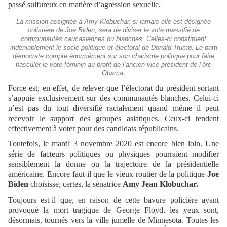
passé sulfureux en matière d’agression sexuelle.
La mission assignée à Amy Klobuchar, si jamais elle est désignée
colistière de Joe Biden, sera de diviser le vote massifié de
communautés caucasiennes ou blanches. Celles-ci constituent
indéniablement le socle politique et électoral de Donald Trump. Le parti
démocrate compte énormément sur son charisme politique pour faire
basculer le vote féminin au profit de l’ancien vice-président de l’ère
Obama.
Force est, en effet, de relever que l’électorat du président sortant
s’appuie exclusivement sur des communautés blanches. Celui-ci
n’est pas du tout diversifié racialement quand même il peut
recevoir le support des groupes asiatiques. Ceux-ci tendent
effectivement à voter pour des candidats républicains.
Toutefois, le mardi 3 novembre 2020 est encore bien loin. Une
série de facteurs politiques ou physiques pourraient modifier
sensiblement la donne ou la trajectoire de la présidentielle
américaine. Encore faut-il que le vieux routier de la politique
Joe
Biden
choisisse, certes, la sénatrice
Amy Jean Klobuchar.
Toujours est-il que, en raison de cette bavure policière ayant
provoqué la mort tragique de George Floyd, les yeux sont,
désormais, tournés vers la ville jumelle de Minnesota. Toutes les