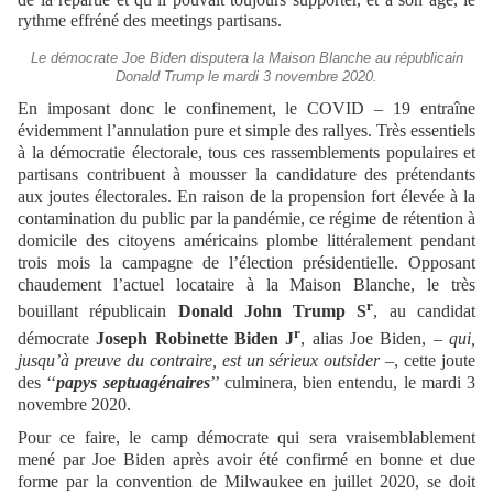
rythme effréné des meetings partisans.
Le démocrate Joe Biden disputera la Maison Blanche au républicain
Donald Trump le mardi 3 novembre 2020.
En imposant donc le confinement, le COVID – 19 entraîne
évidemment l’annulation pure et simple des rallyes. Très essentiels
à la démocratie électorale, tous ces rassemblements populaires et
partisans contribuent à mousser la candidature des prétendants
aux joutes électorales. En raison de la propension fort élevée à la
contamination du public par la pandémie, ce régime de rétention à
domicile des citoyens américains plombe littéralement pendant
trois mois la campagne de l’élection présidentielle. Opposant
chaudement l’actuel locataire à la Maison Blanche, le très
r
bouillant républicain
Donald John Trump S
, au candidat
r
démocrate
Joseph Robinette Biden J
, alias Joe Biden, –
qui,
jusqu’à preuve du contraire, est un sérieux outsider
–, cette joute
des ‘‘
papys septuagénaires
’’ culminera, bien entendu, le mardi 3
novembre 2020.
Pour ce faire, le camp démocrate qui sera vraisemblablement
mené par Joe Biden après avoir été confirmé en bonne et due
forme par la convention de Milwaukee en juillet 2020, se doit