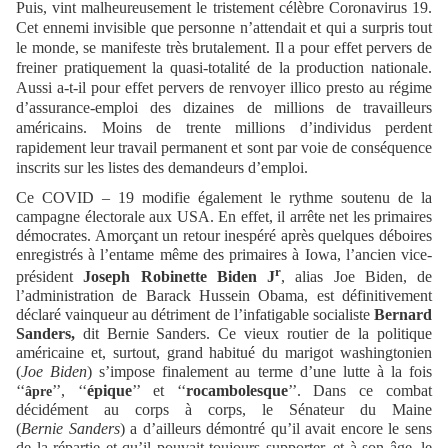
Puis, vint malheureusement le tristement célèbre Coronavirus 19.
Cet ennemi invisible que personne n’attendait et qui a surpris tout
le monde, se manifeste très brutalement. Il a pour effet pervers de
freiner pratiquement la quasi-totalité de la production nationale.
Aussi a-t-il pour effet pervers de renvoyer illico presto au régime
d’assurance-emploi des dizaines de millions de travailleurs
américains. Moins de trente millions d’individus perdent
rapidement leur travail permanent et sont par voie de conséquence
inscrits sur les listes des demandeurs d’emploi.
Ce COVID – 19 modifie également le rythme soutenu de la
campagne électorale aux USA. En effet, il arrête net les primaires
démocrates. Amorçant un retour inespéré après quelques déboires
enregistrés à l’entame même des primaires à Iowa, l’ancien vice-
r
président
Joseph Robinette Biden J
, alias Joe Biden, de
l’administration de Barack Hussein Obama, est définitivement
déclaré vainqueur au détriment de l’infatigable socialiste
Bernard
Sanders,
dit Bernie Sanders. Ce vieux routier de la politique
américaine et, surtout, grand habitué du marigot washingtonien
(
Joe
Biden
) s’impose finalement au terme d’une lutte à la fois
‘‘
’’
, ‘‘
épique
’’ et ‘‘
rocambolesque
’’. Dans ce combat
âpre
décidément au corps à corps, le Sénateur du Maine
(
Bernie
Sanders
) a d’ailleurs démontré qu’il avait encore le sens
de la répartie et qu’il pouvait toujours supporter, et à son âge, le