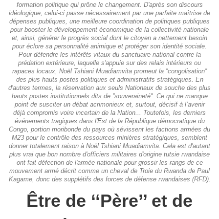
formation politique qui prône le changement. D'après son discours
idéologique, celui-ci passe nécessairement par une parfaite maîtrise de
dépenses publiques, une meilleure coordination de politiques publiques
pour booster le développement économique de la collectivité nationale
et, ainsi, générer le progrès social dont le citoyen a nettement besoin
pour éclore sa personnalité animique et protéger son identité sociale.
Pour défendre les intérêts vitaux du sanctuaire national contre la
prédation extérieure, laquelle s'appuie sur des relais intérieurs ou
rapaces locaux, Noël Tshiani Muadiamvita promeut la ''congolisation''
des plus hauts postes politiques et administratifs stratégiques. En
d'autres termes, la réservation aux seuls Nationaux de souche des plus
hauts postes institutionnels dits de ''souveraineté''. Ce qui ne manque
point de susciter un débat acrimonieux et, surtout, décisif à l’avenir
déjà compromis voire incertain de la Nation... Toutefois, les derniers
événements tragiques dans l'Est de la République démocratique du
Congo, portion moribonde du pays où sévissent les factions armées du
M23 pour le contrôle des ressources minières stratégiques, semblent
donner totalement raison à Noël Tshiani Muadiamvita. Cela est d'autant
plus vrai que bon nombre d'officiers militaires d'origine tutsie rwandaise
ont fait défection de l'armée nationale pour grossir les rangs de ce
mouvement armé décrit comme un cheval de Troie du Rwanda de Paul
Kagame, donc des supplétifs des forces de défense rwandaises (RFD).
Être de ‘‘Père’’ et de