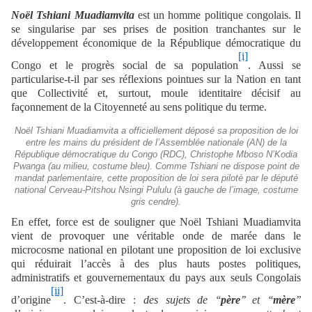
Noël Tshiani Muadiamvita
est un homme politique congolais. Il
se singularise par ses prises de position tranchantes sur le
développement économique de la République démocratique du
[i]
Congo et le progrès social de sa population
. Aussi se
particularise-t-il par ses réflexions pointues sur la Nation en tant
que Collectivité et, surtout, moule identitaire décisif au
façonnement de la Citoyenneté au sens politique du terme.
Noël Tshiani Muadiamvita a officiellement déposé sa proposition de loi
entre les mains du président de l’Assemblée nationale (AN) de la
République démocratique du Congo (RDC), Christophe Mboso N’Kodia
Pwanga (au milieu, costume bleu). Comme Tshiani ne dispose point de
mandat parlementaire, cette proposition de loi sera piloté par le député
national Cerveau-Pitshou Nsingi Pululu (à gauche de l’image, costume
gris cendre).
En effet, force est de souligner que Noël Tshiani Muadiamvita
vient de provoquer une véritable onde de marée dans le
microcosme national en pilotant une proposition de loi exclusive
qui réduirait l’accès à des plus hauts postes politiques,
administratifs et gouvernementaux du pays aux seuls Congolais
[ii]
d’origine
. C’est-à-dire :
des sujets de ‘‘
père
’’ et ‘‘
mère
’’