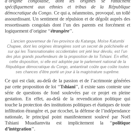
d’origine congolaise, dont les origines se rattachent
spécifiquement aux ethnies et tribus de la République
démocratique du Congo
. Ce qui a, néanmoins, provoqué, un tollé
assourdissant. Un sentiment de répulsion et de dégoût auprès des
ressortissants congolais dont l’un des parents est forcément et
logiquement d’origine ‘‘
étrangère
’’.
L’ancien gouverneur de l’ex-province du Katanga, Moïse Katumbi
Chapwe, dont les origines étrangères sont un secret de polichinelle et
sur qui les Transnationales occidentales ont jeté leur dévolu, est l’un
des plus grands pourfendeurs de la proposition de loi Tshiani. En effet,
cette disposition, si elle est adoptée par le parlement national de la
République démocratique du Congo, anéantirait coûte que coûte toutes
ses chances d’être porté un jour à la magistrature suprême.
Ce qui est clair, au-delà de la passion et de l’acrimonie générées
par cette proposition de loi ‘‘
Tshiani
’’, il existe sans conteste une
série de questions de fond soulevées par ce projet en pleine
gestation. En effet, au-delà de la revendication politique qui
touche la protection des institutions politiques et étatiques de toute
infiltration étrangère et, par ricochet, la défense de l’indépendance
nationale, le principal point manifestement soulevé par Noël
Tshiani Muadiamvita est implicitement la ‘‘
politique
d’intégration
’’.