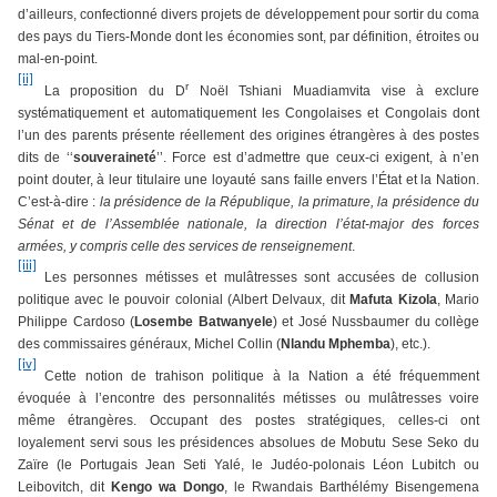
d’ailleurs, confectionné divers projets de développement pour sortir du coma
des pays du Tiers-Monde dont les économies sont, par définition, étroites ou
mal-en-point.
[ii]
r
La proposition du D
Noël Tshiani Muadiamvita vise à exclure
systématiquement et automatiquement les Congolaises et Congolais dont
l’un des parents présente réellement des origines étrangères à des postes
dits de ‘‘
souveraineté
’’. Force est d’admettre que ceux-ci exigent, à n’en
point douter, à leur titulaire une loyauté sans faille envers l’État et la Nation.
C’est-à-dire :
la présidence de la République, la primature, la présidence du
Sénat et de l’Assemblée nationale, la direction l’état-major des forces
armées, y compris celle des services de renseignement
.
[iii]
Les personnes métisses et mulâtresses sont accusées de collusion
politique avec le pouvoir colonial (Albert Delvaux, dit
Mafuta Kizola
, Mario
Philippe Cardoso (
Losembe Batwanyele
) et José Nussbaumer du collège
des commissaires généraux, Michel Collin (
Nlandu Mphemba
), etc.).
[iv]
Cette notion de trahison politique à la Nation a été fréquemment
évoquée à l’encontre des personnalités métisses ou mulâtresses voire
même étrangères. Occupant des postes stratégiques, celles-ci ont
loyalement servi sous les présidences absolues de Mobutu Sese Seko du
Zaïre (le Portugais Jean Seti Yalé, le Judéo-polonais Léon Lubitch ou
Leibovitch, dit
Kengo wa Dongo
, le Rwandais Barthélémy Bisengemena