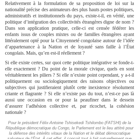
Relativement à la formulation de sa proposition de loi sur la
nationalité précise des animateurs des plus hauts postes politiques,
administratifs et institutionnels du pays, existe-t-il, en vérité, une
politique d’intégration des collectivités étrangères digne de nom ?
Dans son application pratique, celle-ci est censée fédérer les
enfants issus de couples mixtes ou de familles étrangères ayant
littéralement opté pour la Citoyenneté congolaise autour de l’idée
d’appartenance à la Nation et de loyauté sans faille à l’État
congolais. Mais, qu’en est-il réellement ?
Si elle existe certes, sur quoi cette politique intégrative se fonde-t-
elle exactement ? Du point de la morale civique, quels en sont
véritablement les piliers ? Si elle n’existe point cependant, y a-t-il
politiquement ou sociologiquement des raisons objectives ou
subjectives qui justifieraient plutôt cette inexistence résolument
criante et flagrante ? Si elle n’existe pas du tout, n’est-ce pas là
aussi une occasion en or pour la peaufiner dans le dessein
d’assurer l’adhésion collective et, par ricochet, la cohésion
nationale ?
Pour le président Félix-Antoine Tshisekedi Tshilombo (FATSHI) de la
République démocratique du Congo, le Parlement est le lieu attitré pour
la défense des intérêts vitaux de la Nation et le débat démocratique
salvateur de l’État. À cet effet, il conçoit tout à fait naturellement que