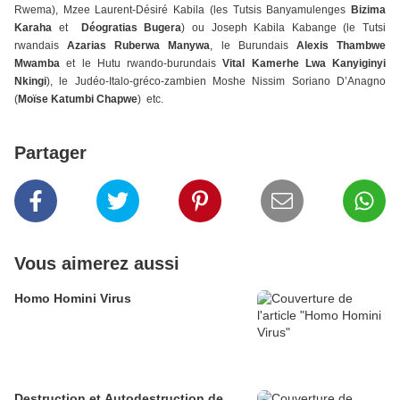
Rwema), Mzee Laurent-Désiré Kabila (les Tutsis Banyamulenges
Bizima
Karaha
et
Déogratias Bugera
) ou Joseph Kabila Kabange (le Tutsi
rwandais
Azarias Ruberwa Manywa
, le Burundais
Alexis Thambwe
Mwamba
et
le Hutu rwando-burundais
Vital Kamerhe Lwa Kanyiginyi
Nkingi
), le Judéo-Italo-gréco-zambien Moshe Nissim Soriano D’Anagno
(
Moïse Katumbi Chapwe
) etc.
Partager
Vous aimerez aussi
Homo Homini Virus
Destruction et Autodestruction de